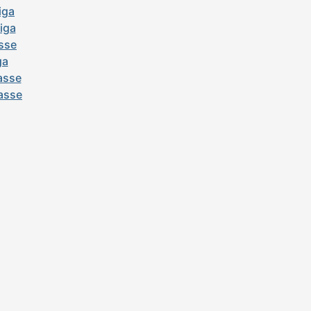
iga
liga
sse
ga
lasse
lasse