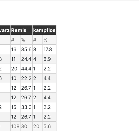
warz
Remis
kampflos
#
%
#
%
16
35.6
8
17.8
3
11
24.4
4
8.9
2
20
44.4
1
2.2
6
10
22.2
2
4.4
12
26.7
1
2.2
12
26.7
2
4.4
2
15
33.3
1
2.2
12
26.7
1
2.2
9
108
30
20
5.6