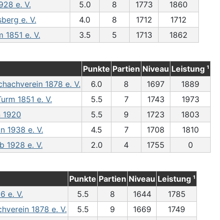
28 e. V.
5.0
8
1773
1860
berg e. V.
4.0
8
1712
1712
 1851 e. V.
3.5
5
1713
1862
Punkte
Partien
Niveau
Leistung ¹
achverein 1878 e. V.
6.0
8
1697
1889
urm 1851 e. V.
5.5
7
1743
1973
n 1920
5.5
9
1723
1803
n 1938 e. V.
4.5
7
1708
1810
 1928 e. V.
2.0
4
1755
0
Punkte
Partien
Niveau
Leistung ¹
 e. V.
5.5
8
1644
1785
verein 1878 e. V.
5.5
9
1669
1749