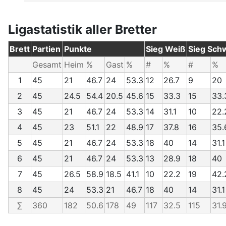
Ligastatistik aller Bretter
Brett
Partien
Punkte
Sieg Weiß
Sieg Sch
Gesamt
Heim
%
Gast
%
#
%
#
%
1
45
21
46.7
24
53.3
12
26.7
9
20
2
45
24.5
54.4
20.5
45.6
15
33.3
15
33.
3
45
21
46.7
24
53.3
14
31.1
10
22.
4
45
23
51.1
22
48.9
17
37.8
16
35.
5
45
21
46.7
24
53.3
18
40
14
31.1
6
45
21
46.7
24
53.3
13
28.9
18
40
7
45
26.5
58.9
18.5
41.1
10
22.2
19
42.
8
45
24
53.3
21
46.7
18
40
14
31.1
∑
360
182
50.6
178
49
117
32.5
115
31.