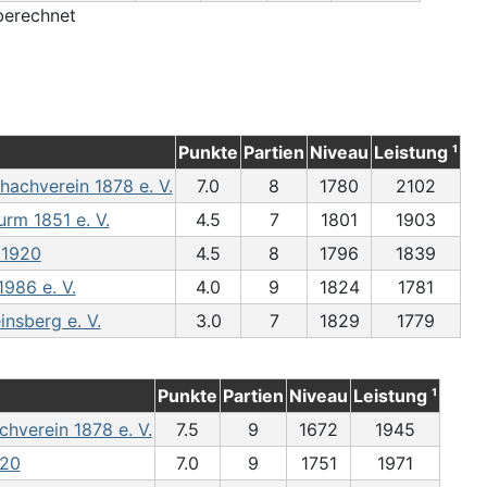
 berechnet
Punkte
Partien
Niveau
Leistung ¹
achverein 1878 e. V.
7.0
8
1780
2102
rm 1851 e. V.
4.5
7
1801
1903
 1920
4.5
8
1796
1839
986 e. V.
4.0
9
1824
1781
nsberg e. V.
3.0
7
1829
1779
Punkte
Partien
Niveau
Leistung ¹
verein 1878 e. V.
7.5
9
1672
1945
920
7.0
9
1751
1971