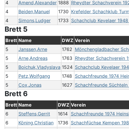
4
Amend,Alexander
1888
Rheydter Schachverein 19
4
Beiden,Manuel
1730
Krefelder Schachklub Turm
4
Simons,Ludger
1733
Schachclub Kevelaer 1948 
Brett 5
Brett
Name
DWZ
Verein
5
Janssen,Arne
1762
Mönchengladbacher Scha
5
Arne,Andreas
1763
Rheydter Schachverein 
5
Boichuk,Vladyslava
1524
Schachclub Kevelaer 1948
5
Petz,Wolfgang
1748
Schachfreunde 1974 Hein
5
Cox,Jonas
1627
Schachfreunde Süchteln 
Brett 6
Brett
Name
DWZ
Verein
6
Steffens,Gerrit
1614
Schachfreunde 1974 Heinsb
6
Köning,Christian
1736
Schachfüchse Kempen 1986