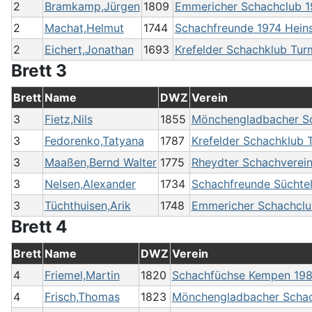
2
Bramkamp,Jürgen
1809
Emmericher Schachclub 19
2
Machat,Helmut
1744
Schachfreunde 1974 Heins
2
Eichert,Jonathan
1693
Krefelder Schachklub Turm
Brett 3
Brett
Name
DWZ
Verein
3
Fietz,Nils
1855
Mönchengladbacher Sch
3
Fedorenko,Tatyana
1787
Krefelder Schachklub T
3
Maaßen,Bernd Walter
1775
Rheydter Schachverei
3
Nelsen,Alexander
1734
Schachfreunde Süchtel
3
Tüchthuisen,Arik
1748
Emmericher Schachclub
Brett 4
Brett
Name
DWZ
Verein
4
Friemel,Martin
1820
Schachfüchse Kempen 1986
4
Frisch,Thomas
1823
Mönchengladbacher Schach