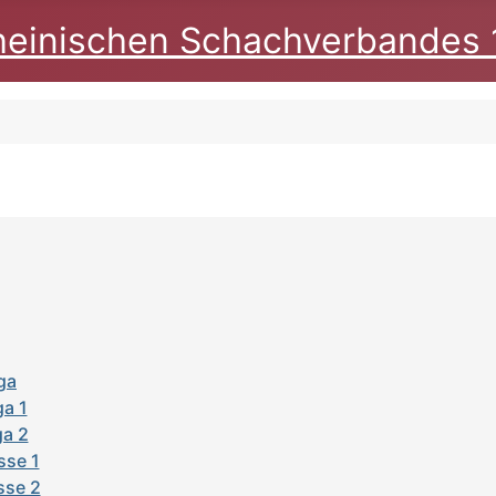
heinischen Schachverbandes 
ga
ga 1
ga 2
sse 1
sse 2