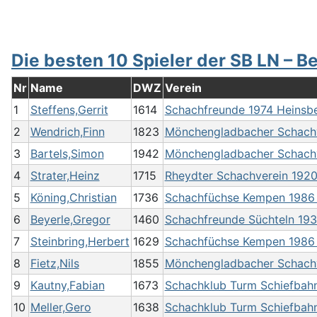
Die besten 10 Spieler der SB LN – B
Nr
Name
DWZ
Verein
1
Steffens,Gerrit
1614
Schachfreunde 1974 Heinsber
2
Wendrich,Finn
1823
Mönchengladbacher Schachve
3
Bartels,Simon
1942
Mönchengladbacher Schachve
4
Strater,Heinz
1715
Rheydter Schachverein 192
5
Köning,Christian
1736
Schachfüchse Kempen 1986 e
6
Beyerle,Gregor
1460
Schachfreunde Süchteln 1938
7
Steinbring,Herbert
1629
Schachfüchse Kempen 1986 e
8
Fietz,Nils
1855
Mönchengladbacher Schachve
9
Kautny,Fabian
1673
Schachklub Turm Schiefbah
10
Meller,Gero
1638
Schachklub Turm Schiefbah