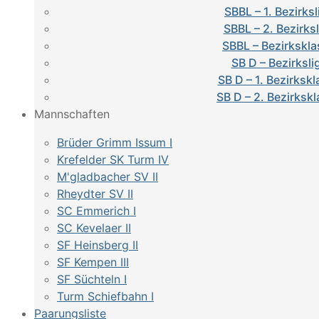
SBBL – 1. Bezirksl
SBBL – 2. Bezirks
SBBL – Bezirkskla
SB D – Bezirksli
SB D – 1. Bezirksk
SB D – 2. Bezirksk
Mannschaften
Brüder Grimm Issum I
Krefelder SK Turm IV
M'gladbacher SV II
Rheydter SV II
SC Emmerich I
SC Kevelaer II
SF Heinsberg II
SF Kempen III
SF Süchteln I
Turm Schiefbahn I
Paarungsliste