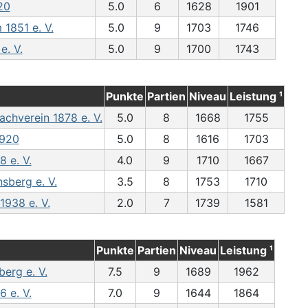
20
5.0
6
1628
1901
 1851 e. V.
5.0
9
1703
1746
e. V.
5.0
9
1700
1743
Punkte
Partien
Niveau
Leistung ¹
chverein 1878 e. V.
5.0
8
1668
1755
1920
5.0
8
1616
1703
 e. V.
4.0
9
1710
1667
sberg e. V.
3.5
8
1753
1710
1938 e. V.
2.0
7
1739
1581
Punkte
Partien
Niveau
Leistung ¹
erg e. V.
7.5
9
1689
1962
 e. V.
7.0
9
1644
1864