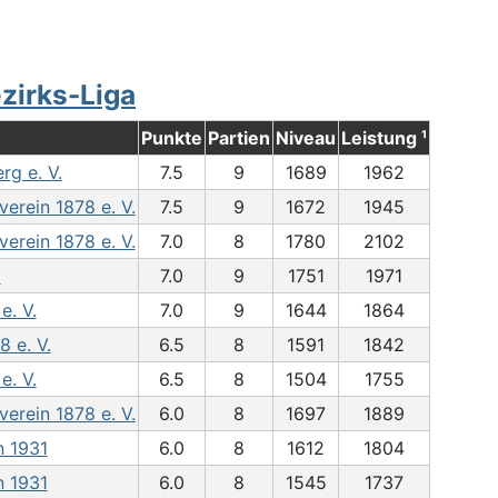
ezirks-Liga
Punkte
Partien
Niveau
Leistung ¹
g e. V.
7.5
9
1689
1962
rein 1878 e. V.
7.5
9
1672
1945
rein 1878 e. V.
7.0
8
1780
2102
0
7.0
9
1751
1971
. V.
7.0
9
1644
1864
 e. V.
6.5
8
1591
1842
. V.
6.5
8
1504
1755
rein 1878 e. V.
6.0
8
1697
1889
n 1931
6.0
8
1612
1804
n 1931
6.0
8
1545
1737