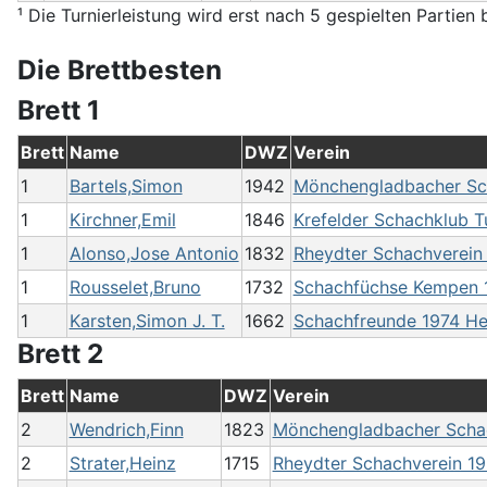
¹ Die Turnierleistung wird erst nach 5 gespielten Partien
Die Brettbesten
Brett 1
Brett
Name
DWZ
Verein
1
Bartels,Simon
1942
Mönchengladbacher Sch
1
Kirchner,Emil
1846
Krefelder Schachklub Tu
1
Alonso,Jose Antonio
1832
Rheydter Schachverein
1
Rousselet,Bruno
1732
Schachfüchse Kempen 1
1
Karsten,Simon J. T.
1662
Schachfreunde 1974 Hei
Brett 2
Brett
Name
DWZ
Verein
2
Wendrich,Finn
1823
Mönchengladbacher Schach
2
Strater,Heinz
1715
Rheydter Schachverein 1