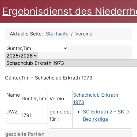
Ergebnisdienst des Niederrh
Aktuelle Seite:
Startseite
Vereine
Günter,Tim - Schachclub Erkrath 1973
Name
Schachclub Erkrath
Günter,Tim
Verein :
:
1973
DWZ
gemeldet
SC Erkrath 2
-
SB D
1791
:
für :
Bezirksliga
gespielte Partien