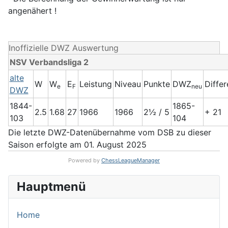
angenähert !
Inoffizielle DWZ Auswertung
NSV Verbandsliga 2
alte
W
W
E
Leistung
Niveau
Punkte
DWZ
Diffe
e
F
neu
DWZ
1844-
1865-
2.5
1.68
27
1966
1966
2½ / 5
+ 21
103
104
Die letzte DWZ-Datenübernahme vom DSB zu dieser
Saison erfolgte am 01. August 2025
Powered by
ChessLeagueManager
Hauptmenü
Home