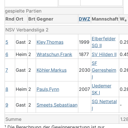
gespielte Partien
Rnd
Ort
Brt
Gegner
DWZ
Mannschaft
W
e
NSV Verbandsliga 2
Elberfelder
5
Gast
2
Kley,Thomas
1999
0.2
SG II
6
Heim
2
Wratschun,Frank
1877
SV Hilden II
0.4
SF
7
Gast
2
Köhler,Markus
2030
Gerresheim
0.2
I
Uedemer
8
Heim
2
Pauls,Fynn
2007
0.2
SK I
SG Nettetal
9
Gast
2
Smeets,Sebastiaan
-
I
Summe
1.2
¹ Die Berechnung der Gewinnerwartung ist nur