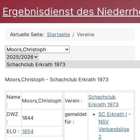
Ergebnisdienst des Niederrh
Aktuelle Seite:
Startseite
Vereine
Moors,Christoph - Schachclub Erkrath 1973
Name
Schachclub
Moors,Christoph
Verein :
:
Erkrath 1973
DWZ
gemeldet
SC Erkrath I
-
1844
:
für :
NSV
Verbandsliga
ELO :
1854
2