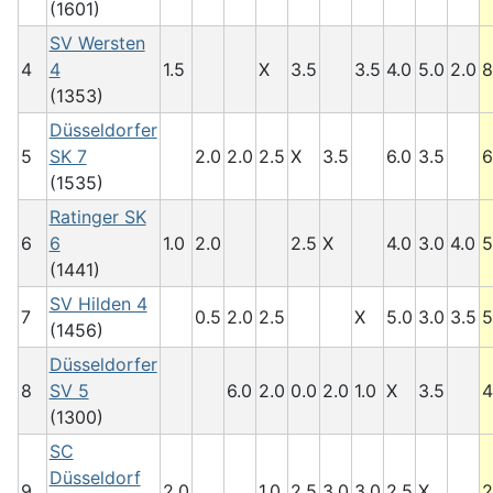
(1601)
SV Wersten
4
4
1.5
X
3.5
3.5
4.0
5.0
2.0
8
(1353)
Düsseldorfer
5
SK 7
2.0
2.0
2.5
X
3.5
6.0
3.5
6
(1535)
Ratinger SK
6
6
1.0
2.0
2.5
X
4.0
3.0
4.0
5
(1441)
SV Hilden 4
7
0.5
2.0
2.5
X
5.0
3.0
3.5
5
(1456)
Düsseldorfer
8
SV 5
6.0
2.0
0.0
2.0
1.0
X
3.5
4
(1300)
SC
Düsseldorf
9
2.0
1.0
2.5
3.0
3.0
2.5
X
2