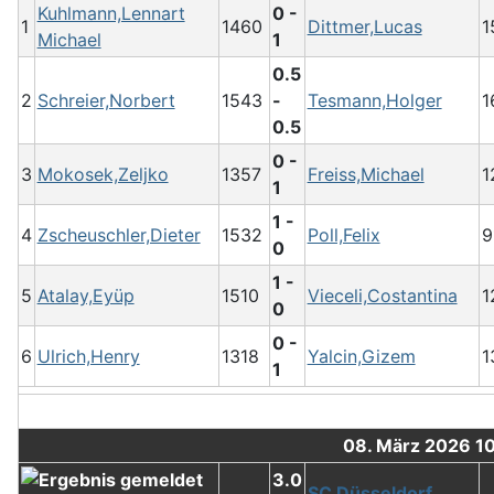
Kuhlmann,Lennart
0 -
1
1460
Dittmer,Lucas
1
Michael
1
0.5
2
Schreier,Norbert
1543
-
Tesmann,Holger
1
0.5
0 -
3
Mokosek,Zeljko
1357
Freiss,Michael
1
1
1 -
4
Zscheuschler,Dieter
1532
Poll,Felix
9
0
1 -
5
Atalay,Eyüp
1510
Vieceli,Costantina
1
0
0 -
6
Ulrich,Henry
1318
Yalcin,Gizem
1
1
08. März 2026 1
3.0
SC Düsseldorf