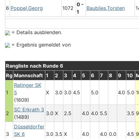
0 -
6
Poppel,Georg
1072
Baublies,Torsten
1
1
= Details ausblenden.
= Ergebnis gemeldet von
Rangliste nach Runde 6
Rg
Mannschaft
1
2
3
4
5
6
7
8
9
10
Ratinger SK
1
5
X
3.0
3.0
4.5
5.0
4.0
5.0
1
(1609)
SC Erkrath 3
2
3.0
X
2.5
4.0
4.0
5.5
3.5
9
(1489)
Düsseldorfer
3
SK 6
3.0
3.5
X
4.0
4.0
0.0
4.5
9