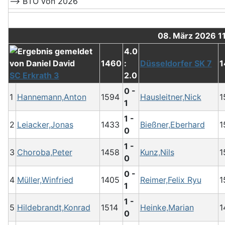
--> BTO von 2026
08. März 2026 1
4.0
1460
:
Düsseldorfer SK 7
1
SC Erkrath 3
2.0
0 -
1
Hannemann,Anton
1594
Hausleitner,Nick
1
1
1 -
2
Leiacker,Jonas
1433
Bießner,Eberhard
1
0
1 -
3
Choroba,Peter
1458
Kunz,Nils
1
0
0 -
4
Müller,Winfried
1405
Reimer,Felix Ryu
1
1
1 -
5
Hildebrandt,Konrad
1514
Heinke,Marian
1
0