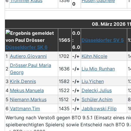
6
Trommer,Klaus
1356
Husen,Gabriele
1
0
08. März 2026 1
0.0
1565
:
Düsseldorfer SV 5
1
Düsseldorfer SK 6
6.0
1
Autiero,Giovanni
1702
-/+
Kühn,Nicole
1
Drösser,Paul Maria
2
1636
-/+
Liu,Mio Runhan
1
Georg
3
Kirik,Dennis
1582
-/+
Liu,Yichen
1
4
Mekus,Manuela
1522
-/+
Delecki,Julius
1
5
Niemann,Markus
1512
-/+
Schüler,Achim
8
6
Vattmann,Tim
1435
-/+
Jablkowski,Filip
1
Wertung nach Verstoß gegen BTO 9.5.1 (Einsatz eines ni
spielberechtigten Spielers) sowie Entscheid nach BTO 9.