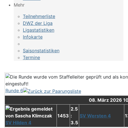
Mehr
Teilnehmerliste
DWZ der Liga
Ligastatistiken
Infokarte
Saisonstatistiken
Termine
Runde 6
08. März 2026 1
2.5
1453
:
SV Wersten 4
1
SV Hilden 4
3.5