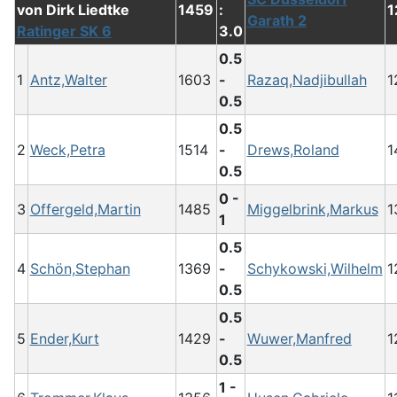
1459
:
1
Garath 2
Ratinger SK 6
3.0
0.5
1
Antz,Walter
1603
-
Razaq,Nadjibullah
1
0.5
0.5
2
Weck,Petra
1514
-
Drews,Roland
1
0.5
0 -
3
Offergeld,Martin
1485
Miggelbrink,Markus
1
1
0.5
4
Schön,Stephan
1369
-
Schykowski,Wilhelm
1
0.5
0.5
5
Ender,Kurt
1429
-
Wuwer,Manfred
1
0.5
1 -