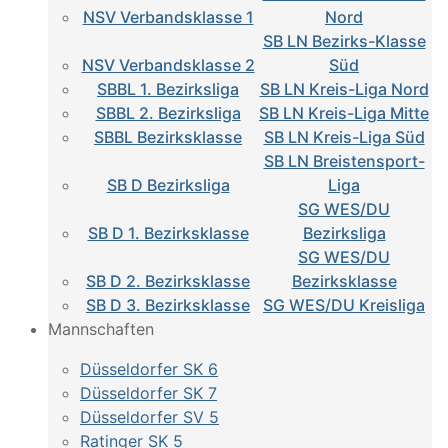
NSV Verbandsklasse 1
Nord
SB LN Bezirks-Klasse
NSV Verbandsklasse 2
Süd
SBBL 1. Bezirksliga
SB LN Kreis-Liga Nord
SBBL 2. Bezirksliga
SB LN Kreis-Liga Mitte
SBBL Bezirksklasse
SB LN Kreis-Liga Süd
SB LN Breistensport-
SB D Bezirksliga
Liga
SG WES/DU
SB D 1. Bezirksklasse
Bezirksliga
SG WES/DU
SB D 2. Bezirksklasse
Bezirksklasse
SB D 3. Bezirksklasse
SG WES/DU Kreisliga
Mannschaften
Düsseldorfer SK 6
Düsseldorfer SK 7
Düsseldorfer SV 5
Ratinger SK 5