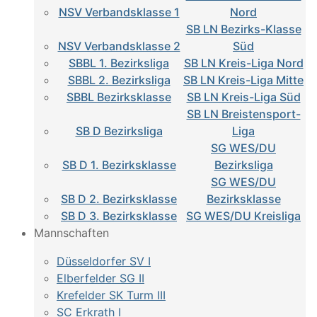
NSV Verbandsklasse 1
Nord
SB LN Bezirks-Klasse
NSV Verbandsklasse 2
Süd
SBBL 1. Bezirksliga
SB LN Kreis-Liga Nord
SBBL 2. Bezirksliga
SB LN Kreis-Liga Mitte
SBBL Bezirksklasse
SB LN Kreis-Liga Süd
SB LN Breistensport-
SB D Bezirksliga
Liga
SG WES/DU
SB D 1. Bezirksklasse
Bezirksliga
SG WES/DU
SB D 2. Bezirksklasse
Bezirksklasse
SB D 3. Bezirksklasse
SG WES/DU Kreisliga
Mannschaften
Düsseldorfer SV I
Elberfelder SG II
Krefelder SK Turm III
SC Erkrath I