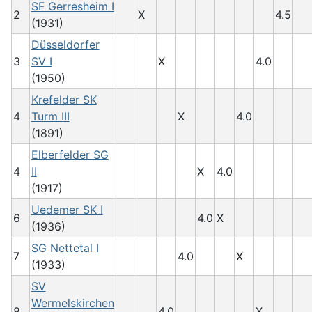
SF Gerresheim I
2
X
4.5
(1931)
Düsseldorfer
3
SV I
X
4.0
(1950)
Krefelder SK
4
Turm III
X
4.0
(1891)
Elberfelder SG
4
II
X
4.0
(1917)
Uedemer SK I
6
4.0
X
(1936)
SG Nettetal I
7
4.0
X
(1933)
SV
Wermelskirchen
8
4.0
X