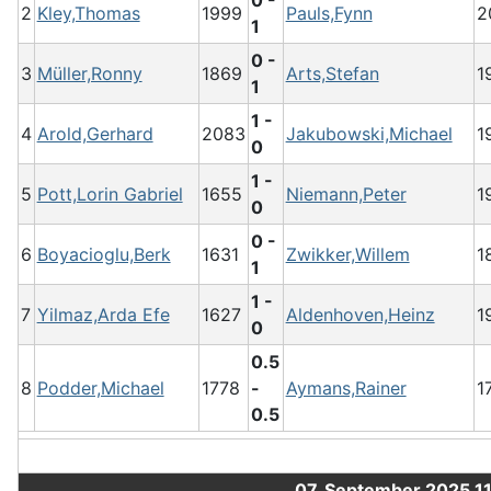
0 -
2
Kley,Thomas
1999
Pauls,Fynn
2
1
0 -
3
Müller,Ronny
1869
Arts,Stefan
1
1
1 -
4
Arold,Gerhard
2083
Jakubowski,Michael
1
0
1 -
5
Pott,Lorin Gabriel
1655
Niemann,Peter
1
0
0 -
6
Boyacioglu,Berk
1631
Zwikker,Willem
1
1
1 -
7
Yilmaz,Arda Efe
1627
Aldenhoven,Heinz
1
0
0.5
8
Podder,Michael
1778
-
Aymans,Rainer
1
0.5
07. September 2025 1