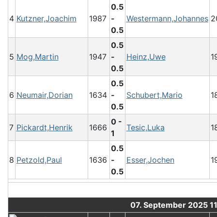
0.5
4
Kutzner,Joachim
1987
-
Westermann,Johannes
2
0.5
0.5
5
Mog,Martin
1947
-
Heinz,Uwe
1
0.5
0.5
6
Neumair,Dorian
1634
-
Schubert,Mario
1
0.5
0 -
7
Pickardt,Henrik
1666
Tesic,Luka
1
1
0.5
8
Petzold,Paul
1636
-
Esser,Jochen
1
0.5
07. September 2025 1