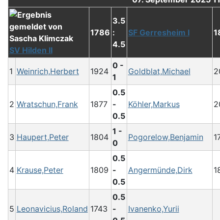
3.5
1786
:
SF Gerresheim I
1
4.5
SV Hilden II
0 -
1
Weinrich,Herbert
1924
Goldblat,Michael
2
1
0.5
2
Wratschun,Frank
1877
-
Köhler,Markus
2
0.5
1 -
3
Haupert,Peter
1804
Pogorelow,Benjamin
1
0
0.5
4
Krause,Peter
1809
-
Angermünde,Dirk
1
0.5
0.5
5
Leonavicius,Roland
1743
-
Ivanenko,Yurii