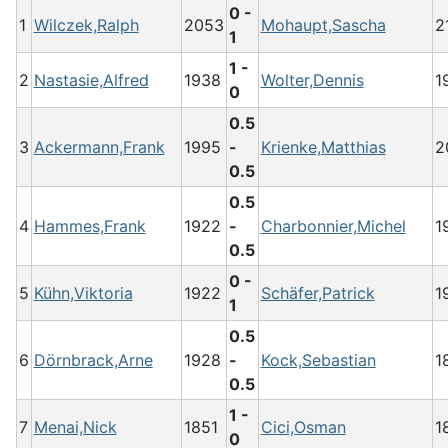
0 -
1
Wilczek,Ralph
2053
Mohaupt,Sascha
2
1
1 -
2
Nastasie,Alfred
1938
Wolter,Dennis
1
0
0.5
3
Ackermann,Frank
1995
-
Krienke,Matthias
2
0.5
0.5
4
Hammes,Frank
1922
-
Charbonnier,Michel
1
0.5
0 -
5
Kühn,Viktoria
1922
Schäfer,Patrick
1
1
0.5
6
Dörnbrack,Arne
1928
-
Kock,Sebastian
1
0.5
1 -
7
Menai,Nick
1851
Cici,Osman
1
0