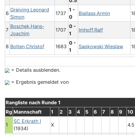
0.5
Greiving,Leonard
1 -
6
1737
Biallass,Armin
1
Simon
0
Boschek,Hans-
0 -
7
1707
Imhoff,Ralf
1
Joachim
1
0 -
8
Bolten,Christof
1683
Sapkowski,Wieslaw
1
1
= Details ausblenden.
= Ergebnis gemeldet von
Rangliste nach Runde 1
Rg
Mannschaft
1
2
3
4
5
6
7
8
9
10
SC Erkrath I
1
X
4.5
(1934)