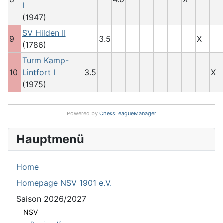
I
(1947)
SV Hilden II
9
3.5
X
(1786)
Turm Kamp-
10
Lintfort I
3.5
X
(1975)
Powered by
ChessLeagueManager
Hauptmenü
Home
Homepage NSV 1901 e.V.
Saison 2026/2027
NSV