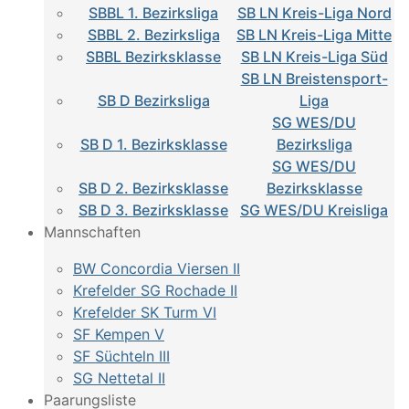
SBBL 1. Bezirksliga
SB LN Kreis-Liga Nord
SBBL 2. Bezirksliga
SB LN Kreis-Liga Mitte
SBBL Bezirksklasse
SB LN Kreis-Liga Süd
SB LN Breistensport-
SB D Bezirksliga
Liga
SG WES/DU
SB D 1. Bezirksklasse
Bezirksliga
SG WES/DU
SB D 2. Bezirksklasse
Bezirksklasse
SB D 3. Bezirksklasse
SG WES/DU Kreisliga
Mannschaften
BW Concordia Viersen II
Krefelder SG Rochade II
Krefelder SK Turm VI
SF Kempen V
SF Süchteln III
SG Nettetal II
Paarungsliste