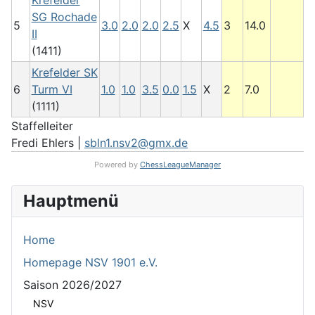
Krefelder
SG Rochade
5
3.0
2.0
2.0
2.5
X
4.5
3
14.0
II
(1411)
Krefelder SK
6
Turm VI
1.0
1.0
3.5
0.0
1.5
X
2
7.0
(1111)
Staffelleiter
Fredi Ehlers |
sbln1.nsv2@gmx.de
Powered by
ChessLeagueManager
Hauptmenü
Home
Homepage NSV 1901 e.V.
Saison 2026/2027
NSV