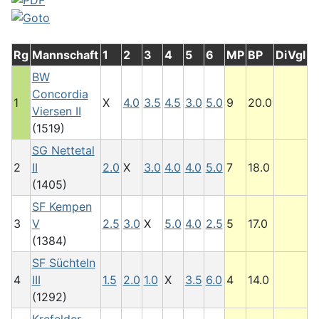
Rg
Mannschaft
1
2
3
4
5
6
MP
BP
DiVgl
BW
Concordia
1
X
4.0
3.5
4.5
3.0
5.0
9
20.0
Viersen II
(1519)
SG Nettetal
2
II
2.0
X
3.0
4.0
4.0
5.0
7
18.0
(1405)
SF Kempen
3
V
2.5
3.0
X
5.0
4.0
2.5
5
17.0
(1384)
SF Süchteln
4
III
1.5
2.0
1.0
X
3.5
6.0
4
14.0
(1292)