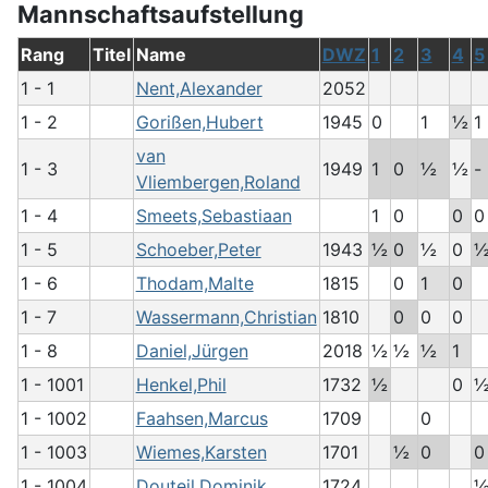
Mannschaftsaufstellung
Rang
Titel
Name
DWZ
1
2
3
4
5
1 - 1
Nent,Alexander
2052
1 - 2
Gorißen,Hubert
1945
0
1
½
1
van
1 - 3
1949
1
0
½
½
-
Vliembergen,Roland
1 - 4
Smeets,Sebastiaan
1
0
0
0
1 - 5
Schoeber,Peter
1943
½
0
½
0
1 - 6
Thodam,Malte
1815
0
1
0
1 - 7
Wassermann,Christian
1810
0
0
0
1 - 8
Daniel,Jürgen
2018
½
½
½
1
1 - 1001
Henkel,Phil
1732
½
0
1 - 1002
Faahsen,Marcus
1709
0
1 - 1003
Wiemes,Karsten
1701
½
0
0
1 - 1004
Douteil,Dominik
1724