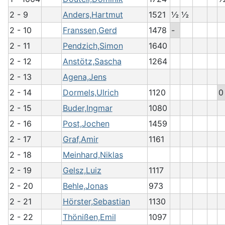
2 - 9
Anders,Hartmut
1521
½
½
2 - 10
Franssen,Gerd
1478
-
2 - 11
Pendzich,Simon
1640
2 - 12
Anstötz,Sascha
1264
2 - 13
Agena,Jens
2 - 14
Dormels,Ulrich
1120
0
2 - 15
Buder,Ingmar
1080
2 - 16
Post,Jochen
1459
2 - 17
Graf,Amir
1161
2 - 18
Meinhard,Niklas
2 - 19
Gelsz,Luiz
1117
2 - 20
Behle,Jonas
973
2 - 21
Hörster,Sebastian
1130
2 - 22
Thönißen,Emil
1097