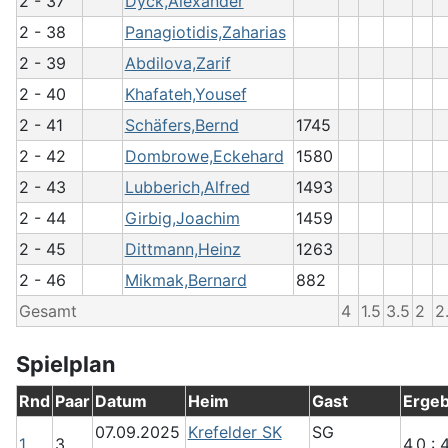
2 - 37
Dyck,Alexander
2 - 38
Panagiotidis,Zaharias
2 - 39
Abdilova,Zarif
2 - 40
Khafateh,Yousef
2 - 41
Schäfers,Bernd
1745
2 - 42
Dombrowe,Eckehard
1580
2 - 43
Lubberich,Alfred
1493
2 - 44
Girbig,Joachim
1459
2 - 45
Dittmann,Heinz
1263
2 - 46
Mikmak,Bernard
882
Gesamt
4
1.5
3.5
2
2
Spielplan
Rnd
Paar
Datum
Heim
Gast
Ergeb
07.09.2025
Krefelder SK
SG
1
3
4.0 : 