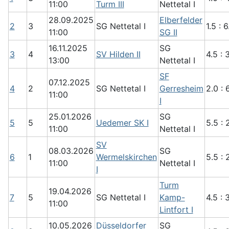
11:00
Turm III
Nettetal I
28.09.2025
Elberfelder
2
3
SG Nettetal I
1.5 : 6
11:00
SG II
16.11.2025
SG
3
4
SV Hilden II
4.5 : 
13:00
Nettetal I
SF
07.12.2025
4
2
SG Nettetal I
Gerresheim
2.0 : 
11:00
I
25.01.2026
SG
5
5
Uedemer SK I
5.5 : 
11:00
Nettetal I
SV
08.03.2026
SG
6
1
Wermelskirchen
5.5 : 
11:00
Nettetal I
I
Turm
19.04.2026
7
5
SG Nettetal I
Kamp-
4.5 : 
11:00
Lintfort I
10.05.2026
Düsseldorfer
SG