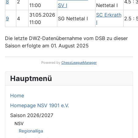
8
2
4.5 : 
11:00
SV I
Nettetal I
31.05.2026
SC Erkrath
9
4
SG Nettetal I
2.5 : 
11:00
I
Die letzte DWZ-Datenübernahme vom DSB zu dieser
Saison erfolgte am 01. August 2025
Powered by
ChessLeagueManager
Hauptmenü
Home
Homepage NSV 1901 e.V.
Saison 2026/2027
NSV
Regionalliga