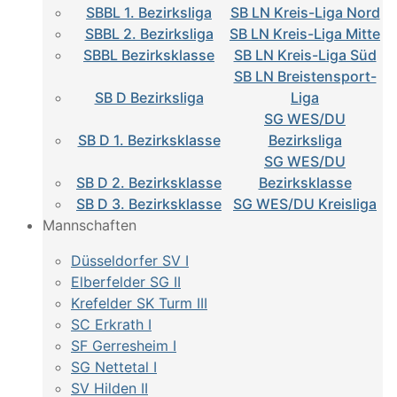
SBBL 1. Bezirksliga
SB LN Kreis-Liga Nord
SBBL 2. Bezirksliga
SB LN Kreis-Liga Mitte
SBBL Bezirksklasse
SB LN Kreis-Liga Süd
SB LN Breistensport-
SB D Bezirksliga
Liga
SG WES/DU
SB D 1. Bezirksklasse
Bezirksliga
SG WES/DU
SB D 2. Bezirksklasse
Bezirksklasse
SB D 3. Bezirksklasse
SG WES/DU Kreisliga
Mannschaften
Düsseldorfer SV I
Elberfelder SG II
Krefelder SK Turm III
SC Erkrath I
SF Gerresheim I
SG Nettetal I
SV Hilden II