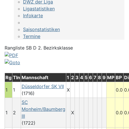
DWZ der Liga
Ligastatistiken
Infokarte
Saisonstatistiken
Termine
Rangliste SB D 2. Bezirksklasse
Rg
Tln
Mannschaft
1
2
3
4
5
6
7
8
9
MP
BP
Di
Düsseldorfer SK VII
1
1
X
0.0
0.
(1716)
SC
Monheim/Baumberg
1
2
X
0.0
0.
III
(1722)