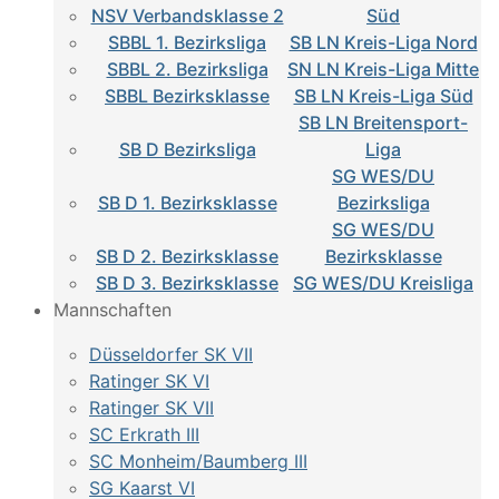
NSV Verbandsklasse 2
Süd
SBBL 1. Bezirksliga
SB LN Kreis-Liga Nord
SBBL 2. Bezirksliga
SN LN Kreis-Liga Mitte
SBBL Bezirksklasse
SB LN Kreis-Liga Süd
SB LN Breitensport-
SB D Bezirksliga
Liga
SG WES/DU
SB D 1. Bezirksklasse
Bezirksliga
SG WES/DU
SB D 2. Bezirksklasse
Bezirksklasse
SB D 3. Bezirksklasse
SG WES/DU Kreisliga
Mannschaften
Düsseldorfer SK VII
Ratinger SK VI
Ratinger SK VII
SC Erkrath III
SC Monheim/Baumberg III
SG Kaarst VI