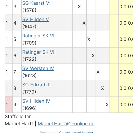
SG Kaarst VI
1
3
X
0.0
0.
(1578)
SV Hilden V
1
4
X
0.0
0.
(1647)
Ratinger SK VI
1
5
X
0.0
0.
(1709)
Ratinger SK VII
1
6
X
0.0
0.
(1722)
SV Wersten IV
1
7
X
0.0
0.
(1623)
SC Erkrath III
1
8
X
0.0
0.
(1779)
SV Hilden IV
1
9
X
0.0
0.
(1696)
Staffelleiter
Marcel Harff |
Marcel.Harff@t-online.de
Powered by
ChessLeagueManager