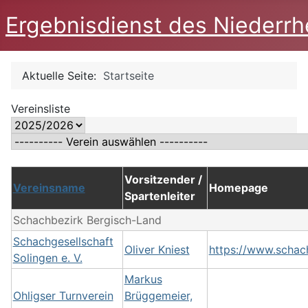
Ergebnisdienst des Niederrh
Aktuelle Seite:
Startseite
Vereinsliste
Vorsitzender /
Vereinsname
Homepage
Spartenleiter
Schachbezirk Bergisch-Land
Schachgesellschaft
Oliver Kniest
https://www.schach
Solingen e. V.
Markus
Ohligser Turnverein
Brüggemeier,