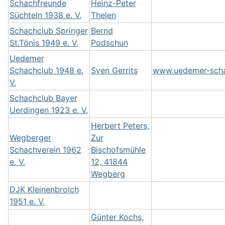
Schachfreunde
Heinz-Peter
Süchteln 1938 e. V.
Thelen
Schachclub Springer
Bernd
St.Tönis 1949 e. V.
Podschun
Uedemer
Schachclub 1948 e.
Sven Gerrits
www.uedemer-scha
V.
Schachclub Bayer
Uerdingen 1923 e. V.
Herbert Peters,
Wegberger
Zur
Schachverein 1962
Bischofsmühle
e. V.
12, 41844
Wegberg
DJK Kleinenbroich
1951 e. V.
Günter Kochs,