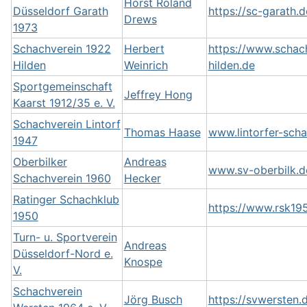
Horst Roland
Düsseldorf Garath
https://sc-garath.d
Drews
1973
Schachverein 1922
Herbert
https://www.schac
Hilden
Weinrich
hilden.de
Sportgemeinschaft
Jeffrey Hong
Kaarst 1912/35 e. V.
Schachverein Lintorf
Thomas Haase
www.lintorfer-scha
1947
Oberbilker
Andreas
www.sv-oberbilk.d
Schachverein 1960
Hecker
Ratinger Schachklub
https://www.rsk19
1950
Turn- u. Sportverein
Andreas
Düsseldorf-Nord e.
Knospe
V.
Schachverein
Jörg Busch
https://svwersten.