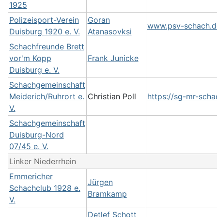
1925
Polizeisport-Verein
Goran
www.psv-schach.d
Duisburg 1920 e. V.
Atanasovksi
Schachfreunde Brett
vor'm Kopp
Frank Junicke
Duisburg e. V.
Schachgemeinschaft
Meiderich/Ruhrort e.
Christian Poll
https://sg-mr-scha
V.
Schachgemeinschaft
Duisburg-Nord
07/45 e. V.
Linker Niederrhein
Emmericher
Jürgen
Schachclub 1928 e.
Bramkamp
V.
Detlef Schott