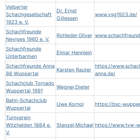
Velberter
Dr. Ernst
Schachgesellschaft
www.vsg1923.de/
Gillessen
1923 e. V.
Schachfreunde
Rohleder,Oliver
www.schachfreund
Neviges 1960 e. V.
Schachfreunde
Elmar Hennlein
Unterbarmen
Schachfreunde Anna
https://www.schac
Karsten Rauter
88 Wuppertal
anna.de/
Schachclub Tornado
Wegner,Dieter
Wuppertal 1991
Bahn-Schachclub
Uwe Kornol
https://bsc-wupper
Wuppertal
Turnverein
Witzhelden 1884 e.
Stenzel,Michael
https://www.tvw-w
V.