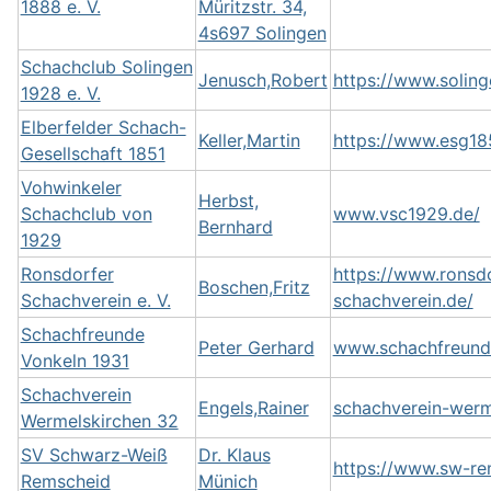
1888 e. V.
Müritzstr. 34,
4s697 Solingen
Schachclub Solingen
Jenusch,Robert
https://www.solin
1928 e. V.
Elberfelder Schach-
Keller,Martin
https://www.esg18
Gesellschaft 1851
Vohwinkeler
Herbst,
Schachclub von
www.vsc1929.de/
Bernhard
1929
Ronsdorfer
https://www.ronsdo
Boschen,Fritz
Schachverein e. V.
schachverein.de/
Schachfreunde
Peter Gerhard
www.schachfreund
Vonkeln 1931
Schachverein
Engels,Rainer
schachverein-werm
Wermelskirchen 32
SV Schwarz-Weiß
Dr. Klaus
https://www.sw-re
Remscheid
Münich