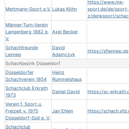
https://www.me-
Mettmann-Sport e.V.
Lukas Köhn
sport.de/de/sport-
z/denksport/schac
Männer-Turn-Verein
Langenberg 1882 e.
Axel Becker
V.
Schachfreunde
David
https://sflennep.de
Lennep
Adamczyk
Schachbezirk Düsseldorf
Düsseldorfer
Heinz
Schachverein 1854
Rummelshaus
Schachclub Erkrath
Daniel David
https://sc-erkrath.
1973
Verein f. Sport u.
Freizeit v. 1975
Jan Ehlen
https://schach.sfd.
Düsseldorf-Süd e. V.
Schachclub