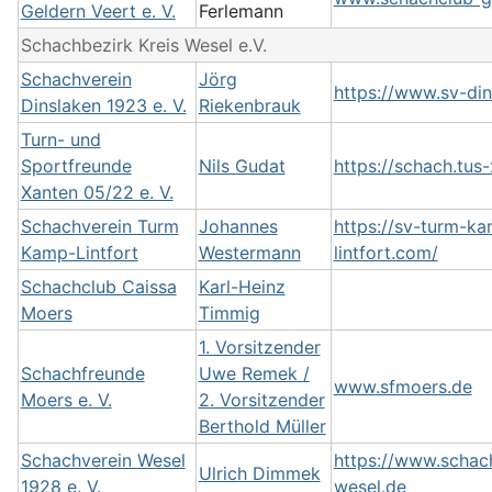
Geldern Veert e. V.
Ferlemann
Schachbezirk Kreis Wesel e.V.
Schachverein
Jörg
https://www.sv-din
Dinslaken 1923 e. V.
Riekenbrauk
Turn- und
Sportfreunde
Nils Gudat
https://schach.tus
Xanten 05/22 e. V.
Schachverein Turm
Johannes
https://sv-turm-k
Kamp-Lintfort
Westermann
lintfort.com/
Schachclub Caissa
Karl-Heinz
Moers
Timmig
1. Vorsitzender
Schachfreunde
Uwe Remek /
www.sfmoers.de
Moers e. V.
2. Vorsitzender
Berthold Müller
Schachverein Wesel
https://www.schac
Ulrich Dimmek
1928 e. V.
wesel.de