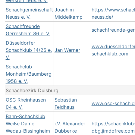
Wersten 1964 e. V.
Schachgemeinschaft
Joachim
https://www.schac
Neuss e. V.
Middelkamp
neuss.de/
Schachfreunde
schachfreunde-ger
Gerresheim 86 e. V.
Düsseldorfer
www.duesseldorfe
Schachklub 14/25 e.
Jan Werner
schachklub.com
V.
Schachclub
Monheim/Baumberg
1958 e. V.
Schachbezirk Duisburg
OSC Rheinhausen
Sebastian
www.osc-schach.d
04 e. V.
Feldhaus
Bahn-Schachklub
Weiße Dame
i.V. Alexander
https://schachklu
Wedau-Bissingheim
Dubberke
dbg.jimdofree.com