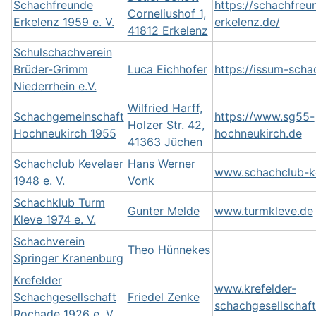
Schachfreunde
https://schachfreu
Corneliushof 1,
Erkelenz 1959 e. V.
erkelenz.de/
41812 Erkelenz
Schulschachverein
Brüder-Grimm
Luca Eichhofer
https://issum-scha
Niederrhein e.V.
Wilfried Harff,
Schachgemeinschaft
https://www.sg55-
Holzer Str. 42,
Hochneukirch 1955
hochneukirch.de
41363 Jüchen
Schachclub Kevelaer
Hans Werner
www.schachclub-ke
1948 e. V.
Vonk
Schachklub Turm
Gunter Melde
www.turmkleve.de
Kleve 1974 e. V.
Schachverein
Theo Hünnekes
Springer Kranenburg
Krefelder
www.krefelder-
Schachgesellschaft
Friedel Zenke
schachgesellschaft
Rochade 1926 e. V.