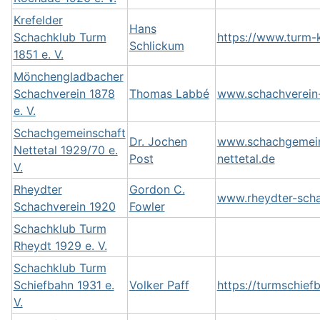
Krefelder
Hans
Schachklub Turm
https://www.turm-k
Schlickum
1851 e. V.
Mönchengladbacher
Schachverein 1878
Thomas Labbé
www.schachverein
e. V.
Schachgemeinschaft
Dr. Jochen
www.schachgemein
Nettetal 1929/70 e.
Post
nettetal.de
V.
Rheydter
Gordon C.
www.rheydter-scha
Schachverein 1920
Fowler
Schachklub Turm
Rheydt 1929 e. V.
Schachklub Turm
Schiefbahn 1931 e.
Volker Paff
https://turmschief
V.