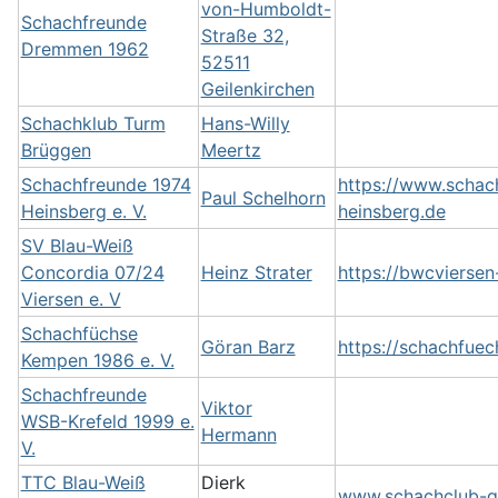
von-Humboldt-
Schachfreunde
Straße 32,
Dremmen 1962
52511
Geilenkirchen
Schachklub Turm
Hans-Willy
Brüggen
Meertz
Schachfreunde 1974
https://www.schac
Paul Schelhorn
Heinsberg e. V.
heinsberg.de
SV Blau-Weiß
Concordia 07/24
Heinz Strater
https://bwcviersen
Viersen e. V
Schachfüchse
Göran Barz
https://schachfuec
Kempen 1986 e. V.
Schachfreunde
Viktor
WSB-Krefeld 1999 e.
Hermann
V.
TTC Blau-Weiß
Dierk
www.schachclub-g