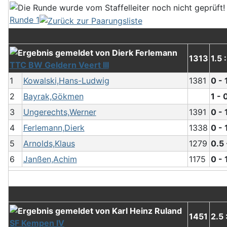
Runde 1
1313
1.5 
TTC BW Geldern Veert III
1
Kowalski,Hans-Ludwig
1381
0 - 
2
Bayrak,Gökmen
1 - 
3
Ungerechts,Werner
1391
0 - 
4
Ferlemann,Dierk
1338
0 - 
5
Arnolds,Klaus
1279
0.5 
6
Janßen,Achim
1175
0 - 
1451
2.5 
SF Kempen IV