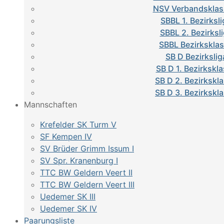
NSV Verbandsklas
SBBL 1. Bezirksl
SBBL 2. Bezirksl
SBBL Bezirkskla
SB D Bezirkslig
SB D 1. Bezirkskl
SB D 2. Bezirkskl
SB D 3. Bezirkskl
Mannschaften
Krefelder SK Turm V
SF Kempen IV
SV Brüder Grimm Issum I
SV Spr. Kranenburg I
TTC BW Geldern Veert II
TTC BW Geldern Veert III
Uedemer SK III
Uedemer SK IV
Paarungsliste