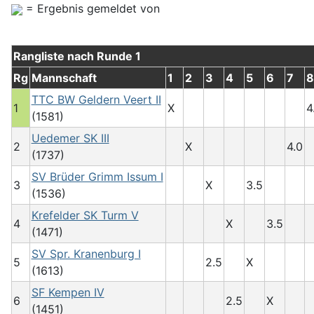
= Ergebnis gemeldet von
Rangliste nach Runde 1
Rg
Mannschaft
1
2
3
4
5
6
7
8
TTC BW Geldern Veert II
1
X
4
(1581)
Uedemer SK III
2
X
4.0
(1737)
SV Brüder Grimm Issum I
3
X
3.5
(1536)
Krefelder SK Turm V
4
X
3.5
(1471)
SV Spr. Kranenburg I
5
2.5
X
(1613)
SF Kempen IV
6
2.5
X
(1451)