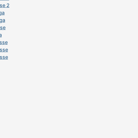
se 2
iga
iga
sse
a
asse
asse
asse