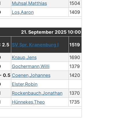
1
Muhsal,Matthias
1504
0
Los,Aaron
1409
21. September 2025 10:00
: 2.5
SV Spr. Kranenburg I
1519
0
Knaup,Jens
1690
0
Gochermann,Willi
1379
- 0.5
Coenen,Johannes
1420
0
Elster,Robin
1
Rockenbauch,Jonathan
1370
1
Hünnekes,Theo
1735