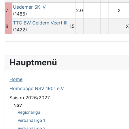
Uedemer SK IV
7
2.0
X
(1485)
TTC BW Geldern Veert III
8
1.5
X
(1422)
Hauptmenü
Home
Homepage NSV 1901 e.V.
Saison 2026/2027
NSV
Regionalliga
Verbandsliga 1
Verbandsliga 2