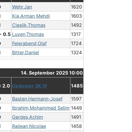
0
Wehr,Jan
1620
1
Kia,Arman Mehdi
1603
1
Cieslik,Thomas
1492
- 0.5
Luven,Thomas
1317
0
Feierabend,Olaf
1724
1
Bitter,Daniel
1324
14. September 2025 10:00
: 2.0
Uedemer SK IV
1485
0
Basten,Hermann-Josef
1597
0
Ibrahim,Mohammed Selim
1449
0
Gerdes,Achim
1491
1
Railean,Nicolae
1458