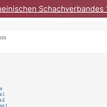
heinischen Schachverbandes 
2025
ga
a 1
a 2
se 1