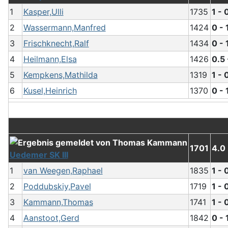
1
Kasper,Ulli
1735
1 - 
2
Wassermann,Manfred
1424
0 - 
3
Frischknecht,Ralf
1434
0 - 
4
Heilmann,Elsa
1426
0.5 
5
Kempkens,Mathilda
1319
1 - 
6
Kusel,Heinrich
1370
0 - 
1701
4.0 
Uedemer SK III
1
van Weegen,Raphael
1835
1 - 
2
Poddubskiy,Pavel
1719
1 - 
3
Kammann,Thomas
1741
1 - 
4
Aanstoot,Gerd
1842
0 - 