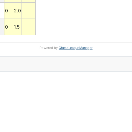
0
2.0
0
1.5
Powered by
ChessLeagueManager