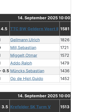
14. September 2025 10:00
: 4.5
TTC BW Geldern Veert II
1581
1
Geilmann,Ulrich
1826
0
Mill,Sebastian
1721
1
Miggelt,Otmar
1572
1
Addo,Ralph
1479
- 0.5
Müncks,Sebastian
1436
1
Op de Hipt,Guido
1452
14. September 2025 10:00
: 3.5
Krefelder SK Turm V
1513