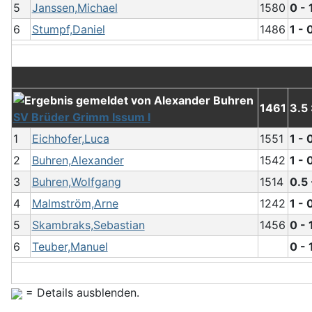
5
Janssen,Michael
1580
0 - 
6
Stumpf,Daniel
1486
1 - 
1461
3.5 
SV Brüder Grimm Issum I
1
Eichhofer,Luca
1551
1 - 
2
Buhren,Alexander
1542
1 - 
3
Buhren,Wolfgang
1514
0.5 
4
Malmström,Arne
1242
1 - 
5
Skambraks,Sebastian
1456
0 - 
6
Teuber,Manuel
0 - 
= Details ausblenden.