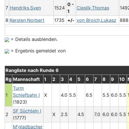
0 -
7
Hendriks,Sven
1524
Cieslik,Thomas
149
1
8
Kersten,Norbert
1735
+/-
von Broich,Lukasz
888
= Details ausblenden.
= Ergebnis gemeldet von
Rangliste nach Runde 6
Rg
Mannschaft
1
2
3
4
5
6
7
8
9
10
Turm
1
Schiefbahn I
X
4.0
5.5
6.5
5.5
6.0
5.5
(1823)
SF Süchteln I
2
X
2.5
4.5
7.0
6.0
6.0
5.5
(1777)
M'gladbacher