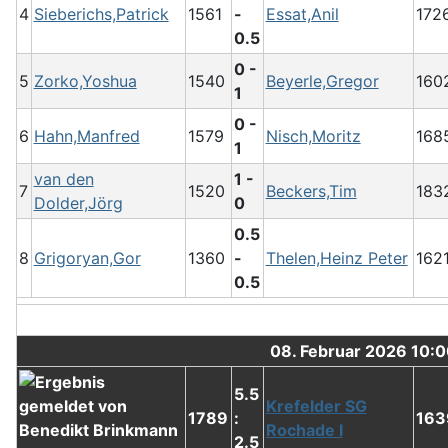
4
Sieberichs,Patrick
1561
-
Essat,Anil
172
0.5
0 -
5
Zorko,Yoshua
1540
Beyerle,Gregor
160
1
0 -
6
Hahn,Manfred
1579
Nisch,Moritz
168
1
van den
1 -
7
1520
Beckers,Tim
183
Dolder,Jörg
0
0.5
8
Grigoryan,Gor
1360
-
Thelen,Heinz Peter
162
0.5
08. Februar 2026 10:
5.5
Krefelder SG
1789
:
163
Rochade I
2.5