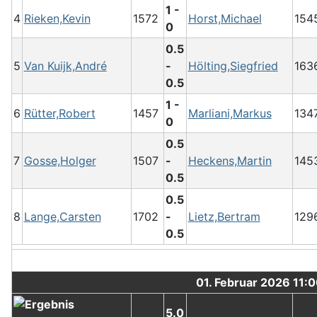
1 -
4
Rieken,Kevin
1572
Horst,Michael
154
0
0.5
5
Van Kuijk,André
-
Hölting,Siegfried
163
0.5
1 -
6
Rütter,Robert
1457
Marliani,Markus
134
0
0.5
7
Gosse,Holger
1507
-
Heckens,Martin
145
0.5
0.5
8
Lange,Carsten
1702
-
Lietz,Bertram
129
0.5
01. Februar 2026 11:
5.0