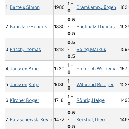
1 -
1
Bartels,Simon
1980
Bramkamp,Jürgen
182
0
0.5
2
Bahr,Jan-Hendrik
1830
-
Buchholz,Thomas
163
0.5
0.5
3
Frisch,Thomas
1818
-
Böing,Markus
159
0.5
1 -
4
Janssen,Arne
1720
Emmrich,Waldemar
157
0
1 -
5
Janssen,Katja
1636
Wilbrand,Rüdiger
153
0
1 -
6
Kircher,Roger
1718
Röhrig,Helge
149
0
0.5
7
Karaschewski,Kevin
1472
-
Kerkhof,Theo
146
0.5