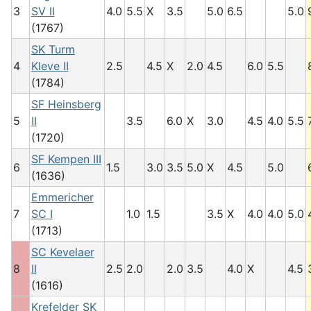
3
SV II
4.0
5.5
X
3.5
5.0
6.5
5.0
(1767)
SK Turm
4
Kleve II
2.5
4.5
X
2.0
4.5
6.0
5.5
(1784)
SF Heinsberg
5
II
3.5
6.0
X
3.0
4.5
4.0
5.5
(1720)
SF Kempen III
6
1.5
3.0
3.5
5.0
X
4.5
5.0
(1636)
Emmericher
7
SC I
1.0
1.5
3.5
X
4.0
4.0
5.0
(1713)
SC Kevelaer
8
II
2.5
2.0
2.0
3.5
4.0
X
4.5
(1616)
Krefelder SK