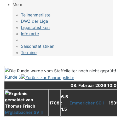
Mehr
Teilnehmerliste
DWZ der Liga
Ligastatistiken
Infokarte
Saisonstatistiken
Termine
Runde 6
08. Februar 2026 10:
6.5
1708
:
Emmericher SC I
153
1.5
M'gladbacher SV II