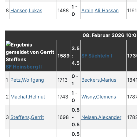
1 -
8
Hansen,Lukas
1488
Arain,Ali Hassan
1161
0
08. Februar 2026 10:
3.5
1589
:
SF Süchteln I
173
4.5
SF Heinsberg II
0 -
1
Petz,Wolfgang
1713
Beckers,Marius
184
1
1 -
2
Machat,Helmut
1743
Wisny,Clemens
178
0
0.5
3
Steffens,Gerrit
1698
-
Nelsen,Alexander
178
0.5
0.5