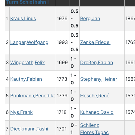
Turm Schiefbahn I
0.5
1
Kraus,Linus
1976
-
Berg,Jan
186
0.5
0.5
2
Langer,Wolfgang
1993
-
Zenke,Friedel
176
0.5
1 -
3
Wingerath,Felix
1699
Dreßen,Fabian
166
0
1 -
4
Kautny,Fabian
1773
Stephany,Heiner
158
0
1 -
5
Brinkmann,Benedikt
1739
Hesche,René
153
0
1 -
6
Nys,Frank
1718
Kuhanec,David
157
0
0 -
Schlienz
7
Dieckmann,Tashi
1701
1
Flores,Tupac