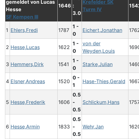
Krefelder SK
1646
:
154
Turm IV
3.0
SF Kempen III
1 -
1
Ehlers,Fredi
1787
Eichert,Jonathan
176
0
1 -
von der
2
Hesse,Lucas
1622
169
0
Weyden,Louis
1 -
3
Hemmers,Dirk
1541
Starke,Julian
146
0
0 -
4
Elsner,Andreas
1520
Hase-Thies,Gerald
166
1
0.5
5
Hesse,Frederik
1606
-
Schlickum,Hans
175
0.5
0.5
6
Hesse,Armin
1833
-
Wehr,Jan
162
0.5