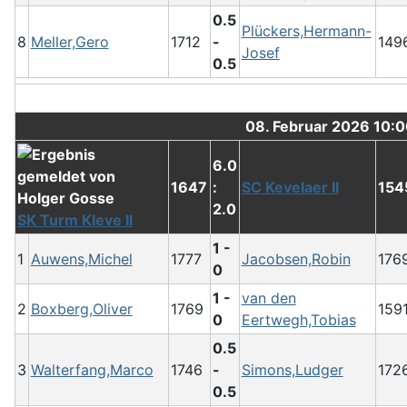
0.5
Plückers,Hermann-
8
Meller,Gero
1712
-
149
Josef
0.5
08. Februar 2026 10:
6.0
1647
:
SC Kevelaer II
154
2.0
SK Turm Kleve II
1 -
1
Auwens,Michel
1777
Jacobsen,Robin
176
0
1 -
van den
2
Boxberg,Oliver
1769
159
0
Eertwegh,Tobias
0.5
3
Walterfang,Marco
1746
-
Simons,Ludger
172
0.5