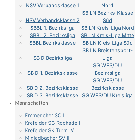
NSV Verbandsklasse 1
Nord
SB LN Bezirks-Klasse
NSV Verbandsklasse 2
Süd
SBBL 1. Bezirksliga
SB LN Kreis-Liga Nord
SBBL 2. Bezirksliga
SB LN Kreis-Liga Mitte
SBBL Bezirksklasse
SB LN Kreis-Liga Süd
SB LN Breistensport-
SB D Bezirksliga
Liga
SG WES/DU
SB D 1. Bezirksklasse
Bezirksliga
SG WES/DU
SB D 2. Bezirksklasse
Bezirksklasse
SB D 3. Bezirksklasse
SG WES/DU Kreisliga
Mannschaften
Emmericher SC I
Krefelder SG Rochade I
Krefelder SK Turm IV
M'gladbacher SV II