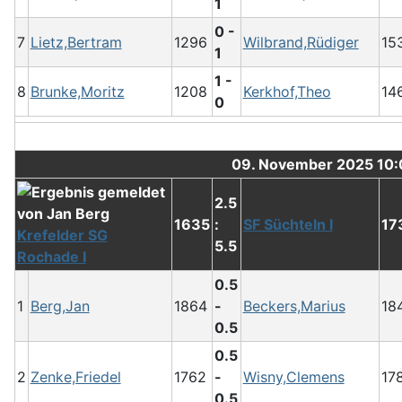
1
0 -
7
Lietz,Bertram
1296
Wilbrand,Rüdiger
15
1
1 -
8
Brunke,Moritz
1208
Kerkhof,Theo
14
0
09. November 2025 10
2.5
1635
:
SF Süchteln I
17
Krefelder SG
5.5
Rochade I
0.5
1
Berg,Jan
1864
-
Beckers,Marius
18
0.5
0.5
2
Zenke,Friedel
1762
-
Wisny,Clemens
17
0.5