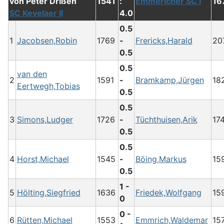
1541
:
Emmericher SC I
16
SC Kevelaer II
4.0
0.5
1
Jacobsen,Robin
1769
-
Frericks,Harald
20
0.5
0.5
van den
2
1591
-
Bramkamp,Jürgen
18
Eertwegh,Tobias
0.5
0.5
3
Simons,Ludger
1726
-
Tüchthuisen,Arik
17
0.5
0.5
4
Horst,Michael
1545
-
Böing,Markus
15
0.5
1 -
5
Hölting,Siegfried
1636
Friedek,Wolfgang
15
0
0 -
6
Rütten,Michael
1553
Emmrich,Waldemar
15