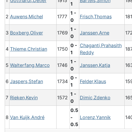
1
Gotthardt,Detlef
1915
Bartels,Simon
19
1
1 -
2
Auwens,Michel
1777
Frisch,Thomas
18
0
1 -
3
Boxberg,Oliver
1769
Janssen,Arne
17
0
0 -
Chaganti,Prahasith
4
Thieme,Christian
1750
18
1
Reddy
1 -
5
Walterfang,Marco
1746
Janssen,Katja
16
0
0 -
6
Jaspers,Stefan
1734
Felder,Klaus
15
1
1 -
7
Rieken,Kevin
1572
Dimic,Zdenko
16
0
0.5
8
Van Kuijk,André
-
Lorenz,Yannik
14
0.5