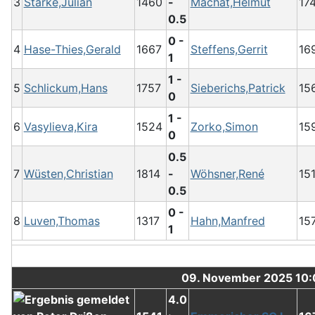
3
Starke,Julian
1460
-
Machat,Helmut
17
0.5
0 -
4
Hase-Thies,Gerald
1667
Steffens,Gerrit
16
1
1 -
5
Schlickum,Hans
1757
Sieberichs,Patrick
15
0
1 -
6
Vasylieva,Kira
1524
Zorko,Simon
15
0
0.5
7
Wüsten,Christian
1814
-
Wöhsner,René
15
0.5
0 -
8
Luven,Thomas
1317
Hahn,Manfred
15
1
09. November 2025 10
4.0