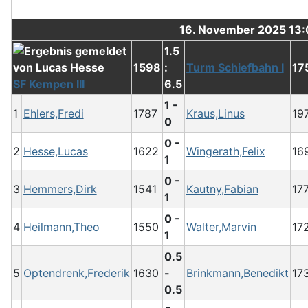
16. November 2025 13
1.5
1598
:
Turm Schiefbahn I
17
SF Kempen III
6.5
1 -
1
Ehlers,Fredi
1787
Kraus,Linus
19
0
0 -
2
Hesse,Lucas
1622
Wingerath,Felix
16
1
0 -
3
Hemmers,Dirk
1541
Kautny,Fabian
17
1
0 -
4
Heilmann,Theo
1550
Walter,Marvin
17
1
0.5
5
Optendrenk,Frederik
1630
-
Brinkmann,Benedikt
17
0.5