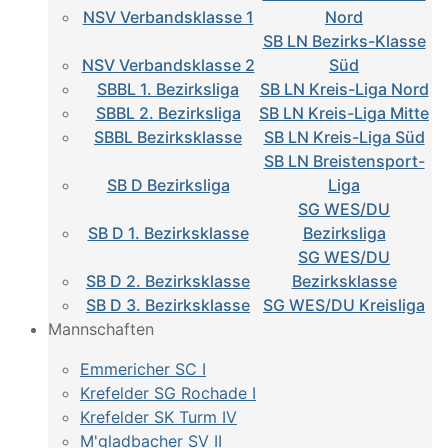
NSV Verbandsklasse 1
Nord
SB LN Bezirks-Klasse
NSV Verbandsklasse 2
Süd
SBBL 1. Bezirksliga
SB LN Kreis-Liga Nord
SBBL 2. Bezirksliga
SB LN Kreis-Liga Mitte
SBBL Bezirksklasse
SB LN Kreis-Liga Süd
SB LN Breistensport-
SB D Bezirksliga
Liga
SG WES/DU
SB D 1. Bezirksklasse
Bezirksliga
SG WES/DU
SB D 2. Bezirksklasse
Bezirksklasse
SB D 3. Bezirksklasse
SG WES/DU Kreisliga
Mannschaften
Emmericher SC I
Krefelder SG Rochade I
Krefelder SK Turm IV
M'gladbacher SV II