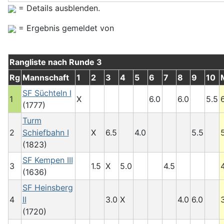
= Details ausblenden.
= Ergebnis gemeldet von
Rangliste nach Runde 3
Rg
Mannschaft
1
2
3
4
5
6
7
8
9
10
SF Süchteln I
1
X
6.0
6.0
5.5
(1777)
Turm
2
Schiefbahn I
X
6.5
4.0
5.5
(1823)
SF Kempen III
3
1.5
X
5.0
4.5
(1636)
SF Heinsberg
4
II
3.0
X
4.0
6.0
(1720)