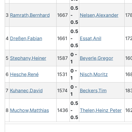
0.5
3
Ramrath,Bernhard
1667
-
Nelsen,Alexander
17
0.5
0.5
4
Dreßen,Fabian
1661
-
Essat,Anil
17
0.5
0 -
5
Stephany,Heiner
1587
Beyerle,Gregor
16
1
0 -
6
Hesche,René
1531
Nisch,Moritz
16
1
0 -
7
Kuhanec,David
1574
Beckers,Tim
18
1
0.5
8
Muchow,Matthias
1436
-
Thelen,Heinz Peter
16
0.5