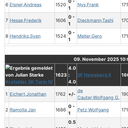
0 -
6
Elsner,Andreas
1520
Nys,Frank
17
1
0 -
7
Hesse,Frederik
1606
Dieckmann,Tashi
17
1
0 -
8
Hendriks,Sven
1524
Meller,Gero
17
1
09. November 2025 10
4.0
1623
:
SF Heinsberg II
16
Krefelder SK Turm IV
4.0
de
1
Eichert,Jonathan
1762
+/-
19
Cauter,Wolfgang G.
0 -
2
Ramolla,Jan
1686
Petz,Wolfgang
17
1
0.5