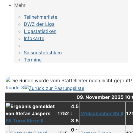
Mehr
Teilnehmerliste
DWZ der Liga
Ligastatistiken
Infokarte
Saisonstatistiken
Termine
Runde 3
09. November 2025 10
4.5
1752
:
M'gladbacher SV II
17
SK Turm Kleve II
3.5
0 -