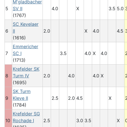
M'gladbacher
5
SV II
4.0
X
3.5
5.0
(1767)
SC Kevelaer
6
II
2.0
X
4.0
4.5
(1616)
Emmericher
7
SC I
3.5
4.0
X
4.0
(1713)
Krefelder SK
8
Turm IV
2.0
4.0
4.0
X
(1695)
SK Turm
9
Kleve II
2.5
2.0
4.5
X
(1784)
Krefelder SG
10
Rochade I
2.5
3.0
3.5
X