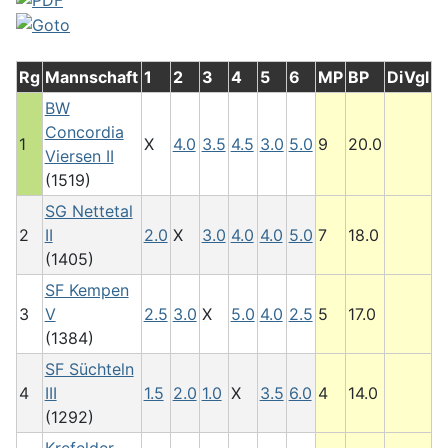
Rg
Mannschaft
1
2
3
4
5
6
MP
BP
DiVgl
BW
Concordia
1
X
4.0
3.5
4.5
3.0
5.0
9
20.0
Viersen II
(1519)
SG Nettetal
2
II
2.0
X
3.0
4.0
4.0
5.0
7
18.0
(1405)
SF Kempen
3
V
2.5
3.0
X
5.0
4.0
2.5
5
17.0
(1384)
SF Süchteln
4
III
1.5
2.0
1.0
X
3.5
6.0
4
14.0
(1292)