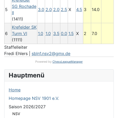
Krefelder
SG Rochade
5
3.0
2.0
2.0
2.5
X
4.5
3
14.0
II
(1411)
Krefelder SK
6
Turm VI
1.0
1.0
3.5
0.0
1.5
X
2
7.0
(1111)
Staffelleiter
Fredi Ehlers |
sbln1.nsv2@gmx.de
Powered by
ChessLeagueManager
Hauptmenü
Home
Homepage NSV 1901 e.V.
Saison 2026/2027
NSV