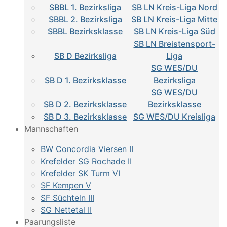
SBBL 1. Bezirksliga
SB LN Kreis-Liga Nord
SBBL 2. Bezirksliga
SB LN Kreis-Liga Mitte
SBBL Bezirksklasse
SB LN Kreis-Liga Süd
SB LN Breistensport-
SB D Bezirksliga
Liga
SG WES/DU
SB D 1. Bezirksklasse
Bezirksliga
SG WES/DU
SB D 2. Bezirksklasse
Bezirksklasse
SB D 3. Bezirksklasse
SG WES/DU Kreisliga
Mannschaften
BW Concordia Viersen II
Krefelder SG Rochade II
Krefelder SK Turm VI
SF Kempen V
SF Süchteln III
SG Nettetal II
Paarungsliste