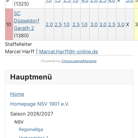
9
1.0
1.5
2.5
1.0
4.0
2.0
2.5
4.0
X
3.0
5
(1325)
SC
Düsseldorf
10
2.0
2.5
1.0
2.5
1.0
3.0
3.0
2.5
3.0
X
3
Garath 2
(1380)
Staffelleiter
Marcel Harff |
Marcel.Harff@t-online.de
Powered by
ChessLeagueManager
Hauptmenü
Home
Homepage NSV 1901 e.V.
Saison 2026/2027
NSV
Regionalliga
Verbandsliga 1