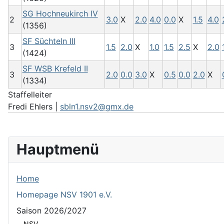
SG Hochneukirch IV
2
3.0
X
2.0
4.0
0.0
X
1.5
4.0
(1356)
SF Süchteln III
3
1.5
2.0
X
1.0
1.5
2.5
X
2.0
(1424)
SF WSB Krefeld II
3
2.0
0.0
3.0
X
0.5
0.0
2.0
X
(1334)
Staffelleiter
Fredi Ehlers |
sbln1.nsv2@gmx.de
Hauptmenü
Home
Homepage NSV 1901 e.V.
Saison 2026/2027
NSV