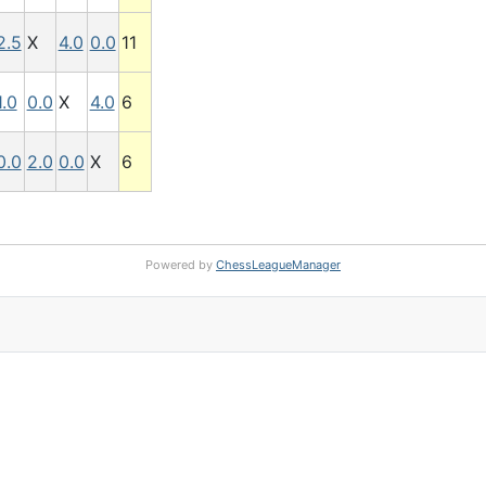
2.5
X
4.0
0.0
11
1.0
0.0
X
4.0
6
0.0
2.0
0.0
X
6
Powered by
ChessLeagueManager