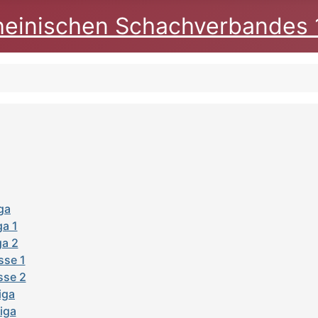
heinischen Schachverbandes 
ga
ga 1
ga 2
sse 1
sse 2
iga
liga