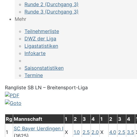
Runde 2 (Durchgang 3)
Runde 3 (Durchgang 3)
Mehr
Teilnehmerliste
DWZ der Liga
Ligastatistiken
Infokarte
Saisonstatistiken
Termine
Rangliste SB LN – Breitensport-Liga
Rg
Mannschaft
1
2
3
4
1
2
3
4
SC Bayer Uerdingen I
1
X
1.0
2.5
2.0
X
4.0
2.5
3.5
(1625)