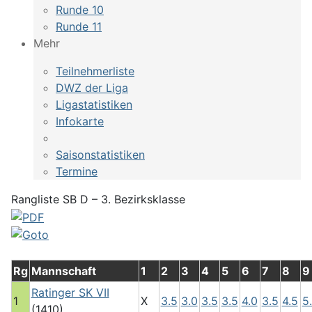
Runde 10
Runde 11
Mehr
Teilnehmerliste
DWZ der Liga
Ligastatistiken
Infokarte
Saisonstatistiken
Termine
Rangliste SB D – 3. Bezirksklasse
Rg
Mannschaft
1
2
3
4
5
6
7
8
9
Ratinger SK VII
1
X
3.5
3.0
3.5
3.5
4.0
3.5
4.5
5
(1410)