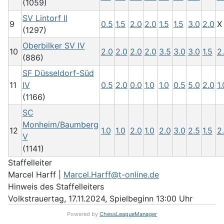
(1059)
SV Lintorf II
9
0.5
1.5
2.0
2.0
1.5
1.5
3.0
2.0
X
(1297)
Oberbilker SV IV
10
2.0
2.0
2.0
2.0
3.5
3.0
3.0
1.5
2
(886)
SF Düsseldorf-Süd
11
IV
0.5
2.0
0.0
1.0
1.0
0.5
5.0
2.0
1.
(1166)
SC
Monheim/Baumberg
12
1.0
1.0
2.0
1.0
2.0
3.0
2.5
1.5
2
V
(1141)
Staffelleiter
Marcel Harff |
Marcel.Harff@t-online.de
Hinweis des Staffelleiters
Volkstrauertag, 17.11.2024, Spielbeginn 13:00 Uhr
Powered by
ChessLeagueManager