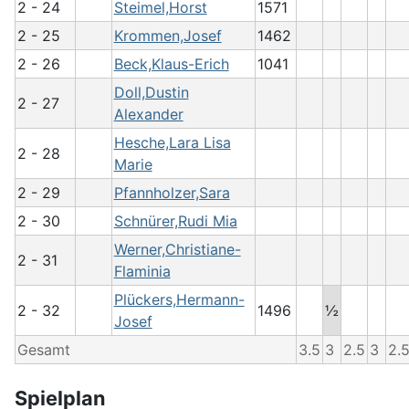
2 - 24
Steimel,Horst
1571
2 - 25
Krommen,Josef
1462
2 - 26
Beck,Klaus-Erich
1041
Doll,Dustin
2 - 27
Alexander
Hesche,Lara Lisa
2 - 28
Marie
2 - 29
Pfannholzer,Sara
2 - 30
Schnürer,Rudi Mia
Werner,Christiane-
2 - 31
Flaminia
Plückers,Hermann-
2 - 32
1496
½
Josef
Gesamt
3.5
3
2.5
3
2.
Spielplan