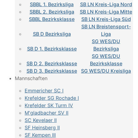
SBBL 1. Bezirksliga
SB LN Kreis-Liga Nord
SBBL 2. Bezirksliga
SB LN Kreis-Liga Mitte
SBBL Bezirksklasse
SB LN Kreis-Liga Süd
SB LN Breistensport-
SB D Bezirksliga
Liga
SG WES/DU
SB D 1. Bezirksklasse
Bezirksliga
SG WES/DU
SB D 2. Bezirksklasse
Bezirksklasse
SB D 3. Bezirksklasse
SG WES/DU Kreisliga
Mannschaften
Emmericher SC I
Krefelder SG Rochade I
Krefelder SK Turm IV
M'gladbacher SV II
SC Kevelaer II
SF Heinsberg II
SF Kempen III