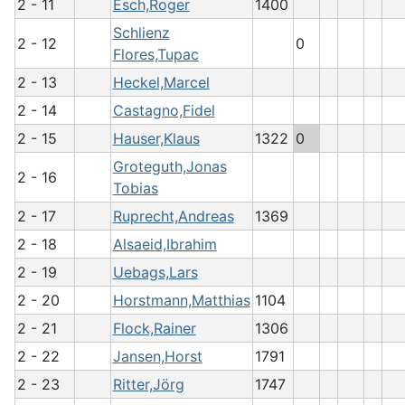
2 - 11
Esch,Roger
1400
Schlienz
2 - 12
0
Flores,Tupac
2 - 13
Heckel,Marcel
2 - 14
Castagno,Fidel
2 - 15
Hauser,Klaus
1322
0
Groteguth,Jonas
2 - 16
Tobias
2 - 17
Ruprecht,Andreas
1369
2 - 18
Alsaeid,Ibrahim
2 - 19
Uebags,Lars
2 - 20
Horstmann,Matthias
1104
2 - 21
Flock,Rainer
1306
2 - 22
Jansen,Horst
1791
2 - 23
Ritter,Jörg
1747