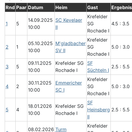
Rnd
Paar
Datum
Heim
Gast
Ergebnis
Krefelder
14.09.2025
SC Kevelaer
1
5
SG
4.5 : 3.5
10:00
II
Rochade I
Krefelder
05.10.2025
M'gladbacher
2
1
SG
5.0 : 3.0
10:00
SV II
Rochade I
09.11.2025
Krefelder SG
SF
3
5
2.5 : 5.5
10:00
Rochade I
Süchteln I
Krefelder
30.11.2025
Emmericher
4
2
SG
5.0 : 3.0
10:00
SC I
Rochade I
SF
18.01.2026
Krefelder SG
5
4
Heinsberg
2.5 : 5.5
10:00
Rochade I
II
Krefelder
08.02.2026
Turm