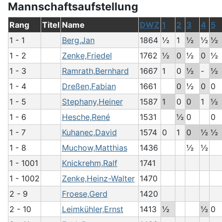
Mannschaftsaufstellung
Rang
Titel
Name
DWZ
1
2
3
4
5
1 - 1
Berg,Jan
1864
½
1
½
½
½
1 - 2
Zenke,Friedel
1762
½
0
½
0
½
1 - 3
Ramrath,Bernhard
1667
1
0
½
-
½
1 - 4
Dreßen,Fabian
1661
0
½
0
0
1 - 5
Stephany,Heiner
1587
1
0
0
1
½
1 - 6
Hesche,René
1531
½
0
0
1 - 7
Kuhanec,David
1574
0
1
0
½
½
1 - 8
Muchow,Matthias
1436
½
½
1 - 1001
Knickrehm,Ralf
1741
1 - 1002
Zenke,Heinz-Walter
1470
2 - 9
Froese,Gerd
1420
2 - 10
Leimkühler,Ernst
1413
½
½
0