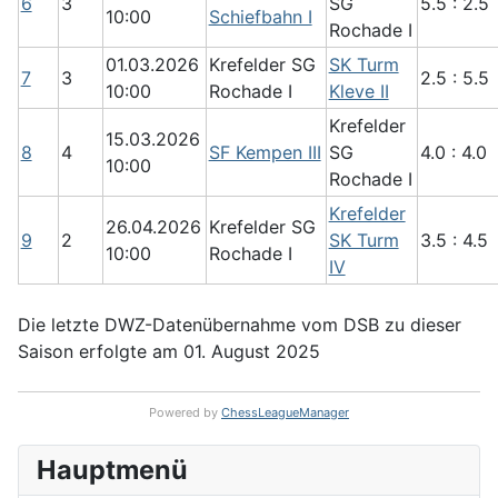
6
3
SG
5.5 : 2.5
10:00
Schiefbahn I
Rochade I
01.03.2026
Krefelder SG
SK Turm
7
3
2.5 : 5.5
10:00
Rochade I
Kleve II
Krefelder
15.03.2026
8
4
SF Kempen III
SG
4.0 : 4.0
10:00
Rochade I
Krefelder
26.04.2026
Krefelder SG
9
2
SK Turm
3.5 : 4.5
10:00
Rochade I
IV
Die letzte DWZ-Datenübernahme vom DSB zu dieser
Saison erfolgte am 01. August 2025
Powered by
ChessLeagueManager
Hauptmenü