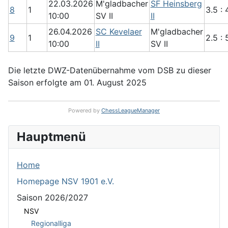
22.03.2026
M'gladbacher
SF Heinsberg
8
1
3.5 : 
10:00
SV II
II
26.04.2026
SC Kevelaer
M'gladbacher
9
1
2.5 : 
10:00
II
SV II
Die letzte DWZ-Datenübernahme vom DSB zu dieser
Saison erfolgte am 01. August 2025
Powered by
ChessLeagueManager
Hauptmenü
Home
Homepage NSV 1901 e.V.
Saison 2026/2027
NSV
Regionalliga