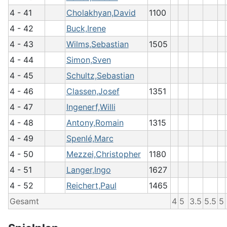
4 - 41
Cholakhyan,David
1100
4 - 42
Buck,Irene
4 - 43
Wilms,Sebastian
1505
4 - 44
Simon,Sven
4 - 45
Schultz,Sebastian
4 - 46
Classen,Josef
1351
4 - 47
Ingenerf,Willi
4 - 48
Antony,Romain
1315
4 - 49
Spenlé,Marc
4 - 50
Mezzei,Christopher
1180
4 - 51
Langer,Ingo
1627
4 - 52
Reichert,Paul
1465
Gesamt
4
5
3.5
5.5
5