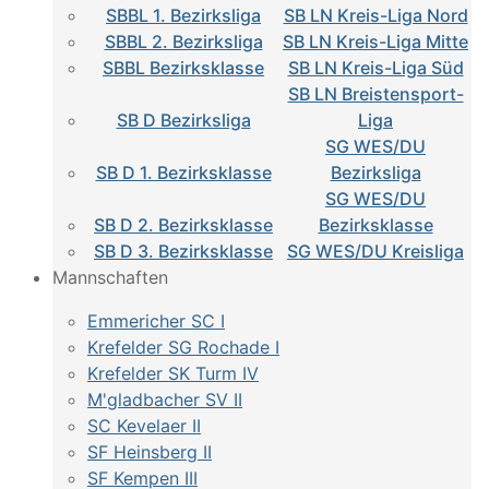
SBBL 1. Bezirksliga
SB LN Kreis-Liga Nord
SBBL 2. Bezirksliga
SB LN Kreis-Liga Mitte
SBBL Bezirksklasse
SB LN Kreis-Liga Süd
SB LN Breistensport-
SB D Bezirksliga
Liga
SG WES/DU
SB D 1. Bezirksklasse
Bezirksliga
SG WES/DU
SB D 2. Bezirksklasse
Bezirksklasse
SB D 3. Bezirksklasse
SG WES/DU Kreisliga
Mannschaften
Emmericher SC I
Krefelder SG Rochade I
Krefelder SK Turm IV
M'gladbacher SV II
SC Kevelaer II
SF Heinsberg II
SF Kempen III