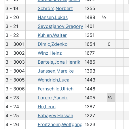
3 - 19
Schrörs,Norbert
1355
3 - 20
Hansen,Lukas
1488
½
3 - 21
Sevostjanov,Gregory
1401
3 - 22
Kuhlen,Walter
1351
3 - 3001
Dimic,Zdenko
1654
0
3 - 3002
Winz,Heinz
1677
3 - 3003
Bartels,Jona Henrik
1486
3 - 3004
Janssen,Mareike
1393
3 - 3005
Wendrich,Luca
1443
3 - 3006
Fernschild,Ulrich
1446
4 - 23
Lorenz,Yannik
1405
½
4 - 24
Hu,Leon
1387
4 - 25
Babayev,Hassan
1227
4 - 26
Froitzheim,Wolfgang
1523