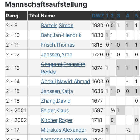
Mannschaftsaufstellung
Rang
Titel
Name
DWZ
1
2
3
4
5
2 - 9
Bartels,Simon
1980
0
0
1
1
1
2 - 10
Bahr,Jan-Hendrik
1830
1
1
1
2 - 11
Frisch,Thomas
1818
0
1
0
1
1
2 - 12
Janssen,Arne
1720
0
1
0
1
0
Chaganti,Prahasith
2 - 13
1874
1
1
1
1
Reddy
2 - 14
Abdali,Nawid Ahmad
1603
0
-
1
2 - 15
Janssen,Katja
1636
1
1
0
0
1
2 - 16
Zhang,David
1677
0
2 - 2001
Felder,Klaus
1597
½
1
2 - 2002
Kircher,Roger
1718
0
0
3 - 17
Mitrakas,Alexander
1550
1
½
3 - 18
Karaschewski,Kevin
1472