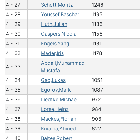
4 - 27
Schott,Moritz
1246
4 - 28
Youssef,Baschar
1195
4 - 29
Huth,Julian
1136
4 - 30
Caspers,Nicolai
1156
4 - 31
Engels,Yang
1181
4 - 32
Mader,Iris
1178
Abdali,Muhammad
4 - 33
Mustafa
4 - 34
Gao,Lukas
1051
4 - 35
Egorov,Mark
1087
4 - 36
Liedtke,Michael
972
4 - 37
Lorse,Heinz
984
4 - 38
Mackes,Florian
903
4 - 39
Kmaiha,Ahmed
822
4 - 40
Baltes,Robert