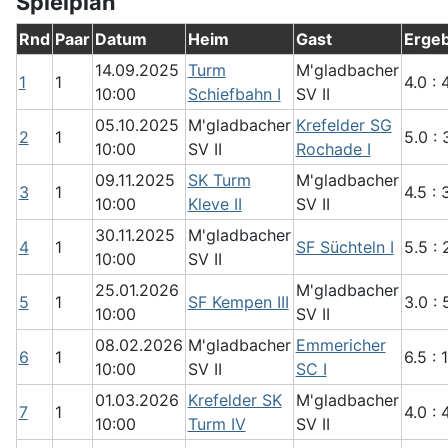
Spielplan
Rnd
Paar
Datum
Heim
Gast
Ergeb
14.09.2025
Turm
M'gladbacher
1
1
4.0 : 
10:00
Schiefbahn I
SV II
05.10.2025
M'gladbacher
Krefelder SG
2
1
5.0 : 
10:00
SV II
Rochade I
09.11.2025
SK Turm
M'gladbacher
3
1
4.5 : 
10:00
Kleve II
SV II
30.11.2025
M'gladbacher
4
1
SF Süchteln I
5.5 : 
10:00
SV II
25.01.2026
M'gladbacher
5
1
SF Kempen III
3.0 : 
10:00
SV II
08.02.2026
M'gladbacher
Emmericher
6
1
6.5 : 1
10:00
SV II
SC I
01.03.2026
Krefelder SK
M'gladbacher
7
1
4.0 : 
10:00
Turm IV
SV II