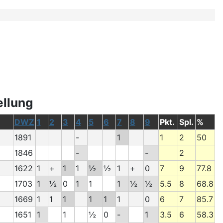
ellung
DWZ
1
2
3
4
5
6
7
8
9
Pkt.
Spl.
%
1891
-
1
1
2
50
1846
-
-
2
1622
1
+
1
1
½
½
1
+
0
7
9
77.8
1703
1
½
0
1
1
1
½
½
5.5
8
68.8
1669
1
1
1
1
1
1
0
6
7
85.7
1651
1
1
½
0
-
1
3.5
6
58.3