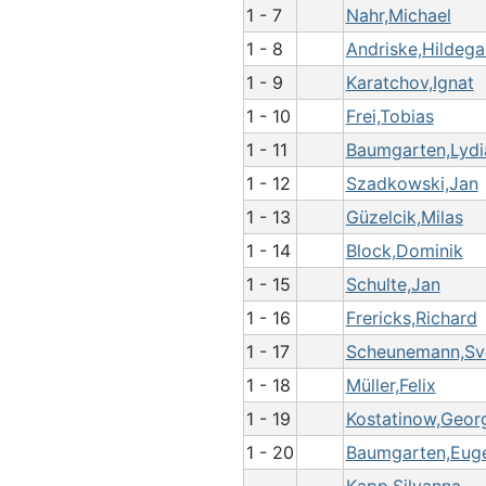
1 - 7
Nahr,Michael
1 - 8
Andriske,Hildega
1 - 9
Karatchov,Ignat
1 - 10
Frei,Tobias
1 - 11
Baumgarten,Lydi
1 - 12
Szadkowski,Jan
1 - 13
Güzelcik,Milas
1 - 14
Block,Dominik
1 - 15
Schulte,Jan
1 - 16
Frericks,Richard
1 - 17
Scheunemann,Sv
1 - 18
Müller,Felix
1 - 19
Kostatinow,Geor
1 - 20
Baumgarten,Eug