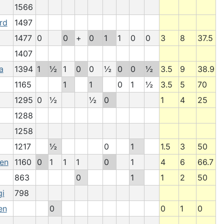
1566
rd
1497
1477
0
0
+
0
1
1
0
0
3
8
37.5
1407
a
1394
1
½
1
0
0
½
0
0
½
3.5
9
38.9
1165
1
1
0
1
½
3.5
5
70
1295
0
½
½
0
1
4
25
1288
1258
1217
½
0
1
1.5
3
50
en
1160
0
1
1
1
0
1
4
6
66.7
863
0
1
1
2
50
gi
798
en
0
0
1
0