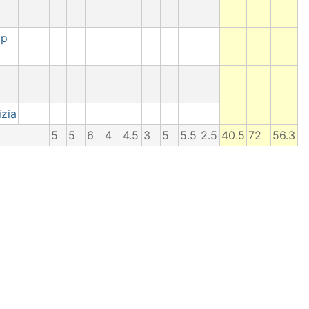
pp
zia
5
5
6
4
4.5
3
5
5.5
2.5
40.5
72
56.3