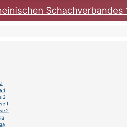
heinischen Schachverbandes 
ga
a 1
a 2
se 1
se 2
iga
iga