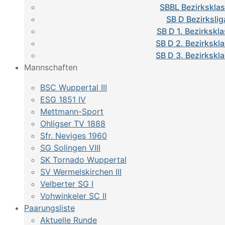
SBBL Bezirkskla
SB D Bezirkslig
SB D 1. Bezirkskl
SB D 2. Bezirkskl
SB D 3. Bezirkskl
Mannschaften
BSC Wuppertal III
ESG 1851 IV
Mettmann-Sport
Ohligser TV 1888
Sfr. Neviges 1960
SG Solingen VIII
SK Tornado Wuppertal
SV Wermelskirchen III
Velberter SG I
Vohwinkeler SC II
Paarungsliste
Aktuelle Runde