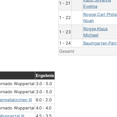
Kapp,Silvanna
1 - 21
Evelina
Rogge,Carl Phili
1 - 22
Noah
Rogge,Klaus
1 - 23
Michael
1 - 24
Baumgarten,Patri
Gesamt
Ergebnis
ornado Wuppertal
3.0 : 5.0
ornado Wuppertal
3.0 : 5.0
rmelskirchen III
6.0 : 2.0
ornado Wuppertal
4.0 : 4.0
uppertal III
4.5 : 3.5