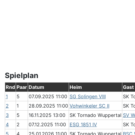
Spielplan
Rnd
Paar
Datum
Heim
Gast
1
5
07.09.2025 11:00
SG Solingen VIII
SK T
2
1
28.09.2025 11:00
Vohwinkeler SC II
SK T
3
5
16.11.2025 13:00
SK Tornado Wuppertal
SV We
4
2
07.12.2025 11:00
ESG 1851 IV
SK T
5
4
25.01.2026 11:00
SK Tornado Wuppertal
BSC W