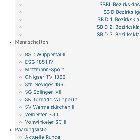
SBBL Bezirkskla
SB D Bezirkslig
SB D 1. Bezirkskl
SB D 2. Bezirkskl
SB D 3. Bezirkskl
Mannschaften
BSC Wuppertal III
ESG 1851 IV
Mettmann-Sport
Ohligser TV 1888
Sfr. Neviges 1960
SG Solingen VIII
SK Tornado Wuppertal
SV Wermelskirchen III
Velberter SG I
Vohwinkeler SC II
Paarungsliste
Aktuelle Runde