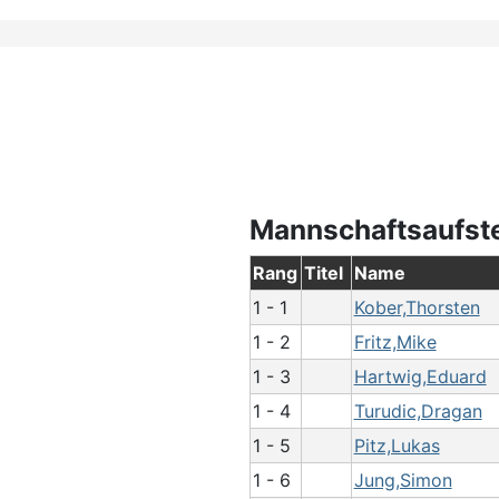
Mannschaftsaufst
Rang
Titel
Name
1 - 1
Kober,Thorsten
1 - 2
Fritz,Mike
1 - 3
Hartwig,Eduard
1 - 4
Turudic,Dragan
1 - 5
Pitz,Lukas
1 - 6
Jung,Simon