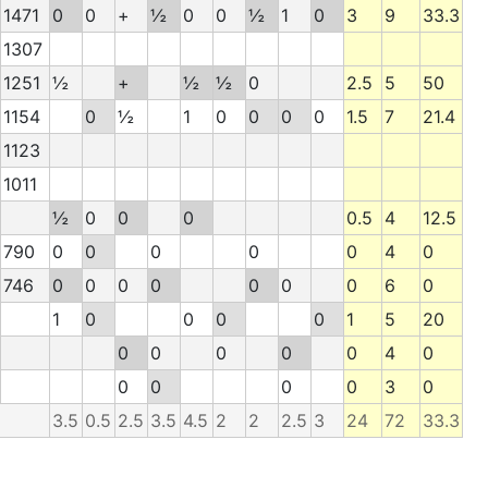
1471
0
0
+
½
0
0
½
1
0
3
9
33.3
1307
1251
½
+
½
½
0
2.5
5
50
1154
0
½
1
0
0
0
0
1.5
7
21.4
1123
1011
½
0
0
0
0.5
4
12.5
790
0
0
0
0
0
4
0
746
0
0
0
0
0
0
0
6
0
1
0
0
0
0
1
5
20
0
0
0
0
0
4
0
0
0
0
0
3
0
3.5
0.5
2.5
3.5
4.5
2
2
2.5
3
24
72
33.3