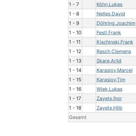
1 - 7
Köhn,Lukas
1 - 8
Nelles,David
1 - 9
Döhring,Joachim
1 - 10
Festl,Frank
1 - 11
Kischinski,Frank
1 - 12
Rasch,Clemens
1 - 13
Skare,Arild
1 - 14
Karasiov,Marcel
1 - 15
Karasiov,Tim
1 - 16
Wiek,Lukas
1 - 17
Zayets,Ihor
1 - 18
Zayets,Hlib
Gesamt