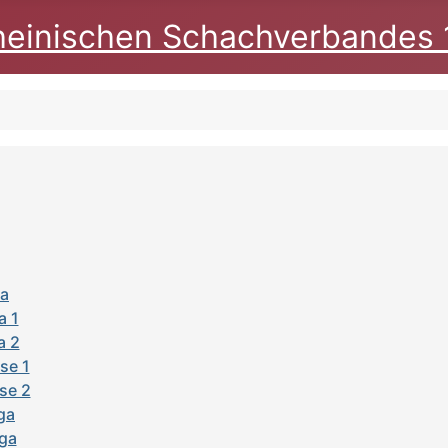
heinischen Schachverbandes 
ga
a 1
a 2
se 1
se 2
iga
iga