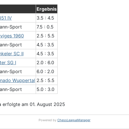
Ergebnis
51 IV
3.5 : 4.5
ann-Sport
7.5 : 0.5
eviges 1960
2.5 : 5.5
ann-Sport
4.5 : 3.5
keler SC II
4.5 : 3.5
ter SG I
2.0 : 6.0
ann-Sport
6.0 : 2.0
rnado Wuppertal
2.5 : 5.5
ann-Sport
5.0 : 3.0
 erfolgte am 01. August 2025
Powered by
ChessLeagueManager