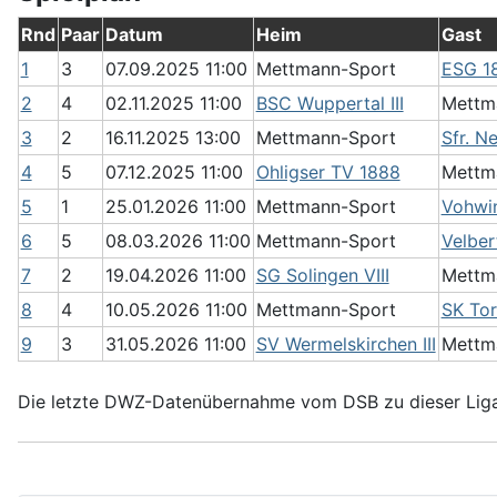
Rnd
Paar
Datum
Heim
Gast
1
3
07.09.2025 11:00
Mettmann-Sport
ESG 18
2
4
02.11.2025 11:00
BSC Wuppertal III
Mettm
3
2
16.11.2025 13:00
Mettmann-Sport
Sfr. N
4
5
07.12.2025 11:00
Ohligser TV 1888
Mettm
5
1
25.01.2026 11:00
Mettmann-Sport
Vohwin
6
5
08.03.2026 11:00
Mettmann-Sport
Velber
7
2
19.04.2026 11:00
SG Solingen VIII
Mettm
8
4
10.05.2026 11:00
Mettmann-Sport
SK To
9
3
31.05.2026 11:00
SV Wermelskirchen III
Mettm
Die letzte DWZ-Datenübernahme vom DSB zu dieser Liga