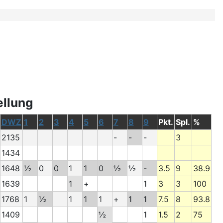
ellung
DWZ
1
2
3
4
5
6
7
8
9
Pkt.
Spl.
%
2135
-
-
-
3
1434
1648
½
0
0
1
1
0
½
½
-
3.5
9
38.9
1639
1
+
1
3
3
100
1768
1
½
1
1
1
+
1
1
7.5
8
93.8
1409
½
1
1.5
2
75