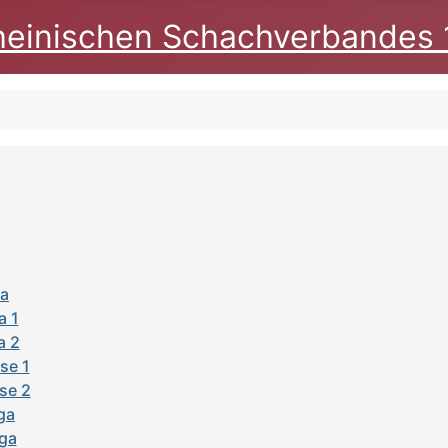
heinischen Schachverbandes 
ga
a 1
a 2
se 1
se 2
iga
iga