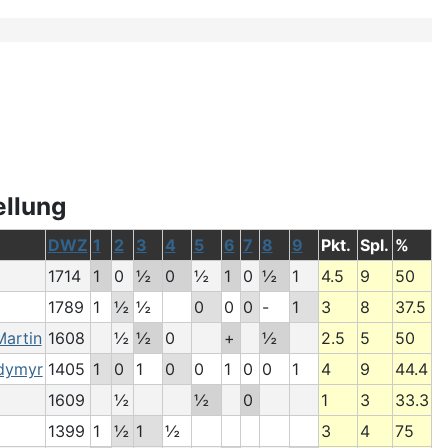
ellung
DWZ
1
2
3
4
5
6
7
8
9
Pkt.
Spl.
%
1714
1
0
½
0
½
1
0
½
1
4.5
9
50
1789
1
½
½
0
0
0
-
1
3
8
37.5
artin
1608
½
½
0
+
½
2.5
5
50
dymyr
1405
1
0
1
0
0
1
0
0
1
4
9
44.4
1609
½
½
0
1
3
33.3
1399
1
½
1
½
3
4
75