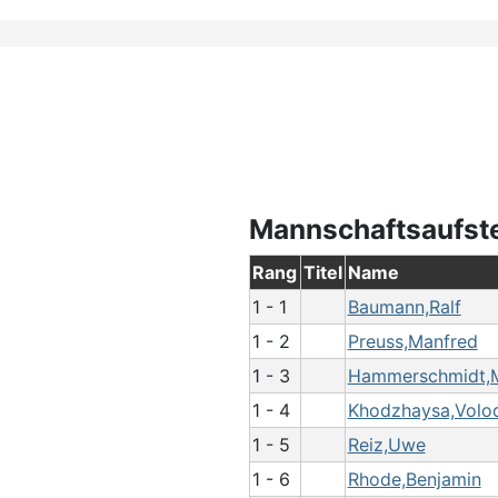
Mannschaftsaufst
Rang
Titel
Name
1 - 1
Baumann,Ralf
1 - 2
Preuss,Manfred
1 - 3
Hammerschmidt,M
1 - 4
Khodzhaysa,Volo
1 - 5
Reiz,Uwe
1 - 6
Rhode,Benjamin