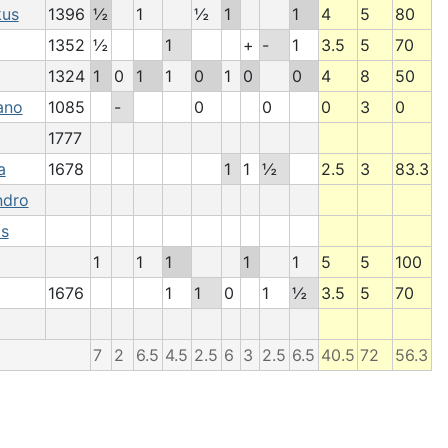
kus
1396
½
1
½
1
1
4
5
80
1352
½
1
+
-
1
3.5
5
70
1324
1
0
1
1
0
1
0
0
4
8
50
ano
1085
-
0
0
0
3
0
1777
a
1678
1
1
½
2.5
3
83.3
ndro
is
1
1
1
1
1
5
5
100
1676
1
1
0
1
½
3.5
5
70
7
2
6.5
4.5
2.5
6
3
2.5
6.5
40.5
72
56.3