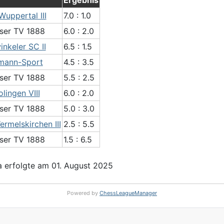
Ergebnis
uppertal III
7.0 : 1.0
gser TV 1888
6.0 : 2.0
nkeler SC II
6.5 : 1.5
mann-Sport
4.5 : 3.5
gser TV 1888
5.5 : 2.5
lingen VIII
6.0 : 2.0
gser TV 1888
5.0 : 3.0
rmelskirchen III
2.5 : 5.5
gser TV 1888
1.5 : 6.5
 erfolgte am 01. August 2025
Powered by
ChessLeagueManager