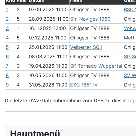
Rnd
Paar
Datum
Heim
Gast
1
2
07.09.2025 11:00
Ohligser TV 1888
BSC W
2
5
28.09.2025 11:00
Sfr. Neviges 1960
Ohli
3
1
16.11.2025 13:00
Ohligser TV 1888
Vohwi
4
5
07.12.2025 11:00
Ohligser TV 1888
Mett
5
2
25.01.2026 11:00
Velberter SG I
Ohli
6
4
08.03.2026 11:00
Ohligser TV 1888
SG So
7
3
19.04.2026 11:00
SK Tornado Wuppertal
Ohli
8
3
10.05.2026 11:00
Ohligser TV 1888
SV We
9
4
31.05.2026 11:00
ESG 1851 IV
Ohli
Die letzte DWZ-Datenübernahme vom DSB zu dieser Liga
Hauptmenü