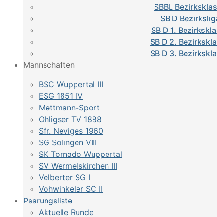
SBBL Bezirkskla
SB D Bezirkslig
SB D 1. Bezirkskl
SB D 2. Bezirkskl
SB D 3. Bezirkskl
Mannschaften
BSC Wuppertal III
ESG 1851 IV
Mettmann-Sport
Ohligser TV 1888
Sfr. Neviges 1960
SG Solingen VIII
SK Tornado Wuppertal
SV Wermelskirchen III
Velberter SG I
Vohwinkeler SC II
Paarungsliste
Aktuelle Runde