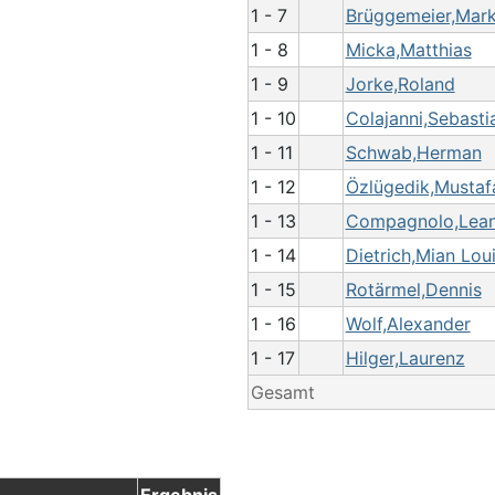
1 - 7
Brüggemeier,Mar
1 - 8
Micka,Matthias
1 - 9
Jorke,Roland
1 - 10
Colajanni,Sebasti
1 - 11
Schwab,Herman
1 - 12
Özlügedik,Mustaf
1 - 13
Compagnolo,Lea
1 - 14
Dietrich,Mian Lou
1 - 15
Rotärmel,Dennis
1 - 16
Wolf,Alexander
1 - 17
Hilger,Laurenz
Gesamt