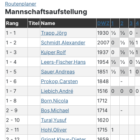
Routenplaner
Mannschaftsaufstellung
Rang
Titel
Name
DWZ
1
2
3
4
1 - 1
Trapp,Jörg
1930
½
½
0
-
1 - 2
Schmidt,Alexander
2007
0
½
½
1
1 - 3
Kuiper,Rolf
1937
0
½
½
1
1 - 4
Leers-Fischer,Hans
1954
½
½
0
1 - 5
Sauer,Andreas
1851
½
½
1
0
1 - 6
Prokop,Carsten
1848
-
1 - 7
Liebich,André
1516
0
0
0
0
1 - 8
Born,Nicola
1712
2 - 9
Bos,Michael
1714
-
2 - 10
Tural,Yusuf
1620
2 - 11
Hohl,Oliver
1715
1
2 - 12
Grigat,Klaus-Dieter
1659