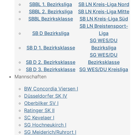
SBBL 1. Bezirksliga
SB LN Kreis-Liga Nord
SBBL 2. Bezirksliga
SB LN Kreis-Liga Mitte
SBBL Bezirksklasse
SB LN Kreis-Liga Süd
SB LN Breistensport-
SB D Bezirksliga
Liga
SG WES/DU
SB D 1. Bezirksklasse
Bezirksliga
SG WES/DU
SB D 2. Bezirksklasse
Bezirksklasse
SB D 3. Bezirksklasse
SG WES/DU Kreisliga
Mannschaften
BW Concordia Viersen I
Düsseldorfer SK IV
Oberbilker SV I
Ratinger SK II
SC Kevelaer I
SG Hochneukirch I
SG Meiderich/Ruhrort I