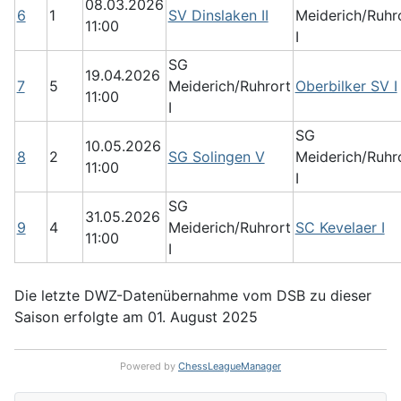
08.03.2026
6
1
SV Dinslaken II
Meiderich/Ruhr
11:00
I
SG
19.04.2026
7
5
Meiderich/Ruhrort
Oberbilker SV I
11:00
I
SG
10.05.2026
8
2
SG Solingen V
Meiderich/Ruhr
11:00
I
SG
31.05.2026
9
4
Meiderich/Ruhrort
SC Kevelaer I
11:00
I
Die letzte DWZ-Datenübernahme vom DSB zu dieser
Saison erfolgte am 01. August 2025
Powered by
ChessLeagueManager