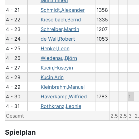
Muhammed
4 - 21
Schmidt,Alexander
1358
4 - 22
Kieselbach,Bernd
1335
4 - 23
Schreiber,Martin
1207
4 - 24
de Wall,Robert
1053
4 - 25
Henkel,Leon
4 - 26
Wiedenau,Björn
4 - 27
Kucin,Hüseyin
4 - 28
Kucin,Arin
4 - 29
Kleinbrahm,Manuel
4 - 30
Haverkamp,Wilfried
1783
1
4 - 31
Rothkranz,Leonie
Gesamt
2.5
2.5
3
2
Spielplan