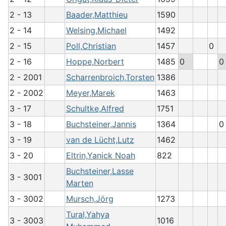
2 - 13
Baader,Matthieu
1590
2 - 14
Welsing,Michael
1492
2 - 15
Poll,Christian
1457
0
2 - 16
Hoppe,Norbert
1485
0
0
2 - 2001
Scharrenbroich,Torsten
1386
2 - 2002
Meyer,Marek
1463
3 - 17
Schultke,Alfred
1751
3 - 18
Buchsteiner,Jannis
1364
0
3 - 19
van de Lücht,Lutz
1462
3 - 20
Eltrin,Yanick Noah
822
Buchsteiner,Lasse
3 - 3001
Marten
3 - 3002
Mursch,Jörg
1273
Tural,Yahya
3 - 3003
1016