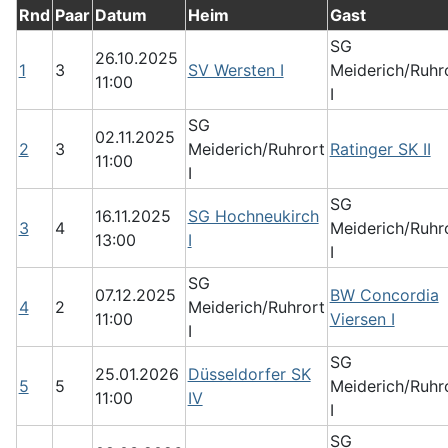
Rnd
Paar
Datum
Heim
Gast
SG
26.10.2025
1
3
SV Wersten I
Meiderich/Ruhr
11:00
I
SG
02.11.2025
2
3
Meiderich/Ruhrort
Ratinger SK II
11:00
I
SG
16.11.2025
SG Hochneukirch
3
4
Meiderich/Ruhr
13:00
I
I
SG
07.12.2025
BW Concordia
4
2
Meiderich/Ruhrort
11:00
Viersen I
I
SG
25.01.2026
Düsseldorfer SK
5
5
Meiderich/Ruhr
11:00
IV
I
SG