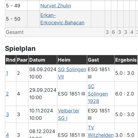
5 - 49
Nurvet,Zhulin
Erkan-
5 - 50
Erkocevic,Bahacan
Gesamt
3
6
3
3
4
Spielplan
Rnd
Paar
Datum
Heim
Gast
Ergebnis
08.09.2024
SG Solingen
ESG 1851
1
2
5.0 : 3.0
10:00
VII
III
SC
29.09.2024
2
4
ESG 1851 III
Solingen
6.0 : 2.0
10:00
1928
10.11.2024
Velberter
ESG 1851
3
3
5.0 : 3.0
10:00
SG I
III
TV
08.12.2024
4
3
ESG 1851 III
Witzhelden
3.0 : 5.0