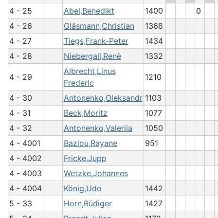
4 - 25
Abel,Benedikt
1400
0
4 - 26
Gläsmann,Christian
1368
4 - 27
Tiegs,Frank-Peter
1434
4 - 28
Niebergall,Renè
1332
Albrecht,Linus
4 - 29
1210
Frederic
4 - 30
Antonenko,Oleksandr
1103
4 - 31
Beck,Moritz
1077
4 - 32
Antonenko,Valeriia
1050
4 - 4001
Baziou,Rayane
951
4 - 4002
Fricke,Jupp
4 - 4003
Wetzke,Johannes
4 - 4004
König,Udo
1442
5 - 33
Horn,Rüdiger
1427