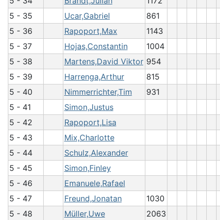
5 - 34
Brandt,Julian
1172
5 - 35
Ucar,Gabriel
861
5 - 36
Rapoport,Max
1143
5 - 37
Hojas,Constantin
1004
5 - 38
Martens,David Viktor
954
5 - 39
Harrenga,Arthur
815
5 - 40
Nimmerrichter,Tim
931
5 - 41
Simon,Justus
5 - 42
Rapoport,Lisa
5 - 43
Mix,Charlotte
5 - 44
Schulz,Alexander
5 - 45
Simon,Finley
5 - 46
Emanuele,Rafael
5 - 47
Freund,Jonatan
1030
5 - 48
Müller,Uwe
2063