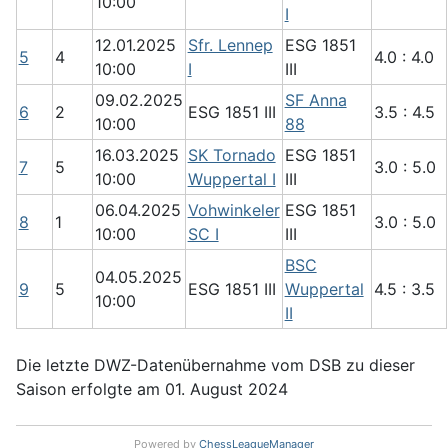
10:00
I
12.01.2025
Sfr. Lennep
ESG 1851
5
4
4.0 : 4.0
10:00
I
III
09.02.2025
SF Anna
6
2
ESG 1851 III
3.5 : 4.5
10:00
88
16.03.2025
SK Tornado
ESG 1851
7
5
3.0 : 5.0
10:00
Wuppertal I
III
06.04.2025
Vohwinkeler
ESG 1851
8
1
3.0 : 5.0
10:00
SC I
III
BSC
04.05.2025
9
5
ESG 1851 III
Wuppertal
4.5 : 3.5
10:00
II
Die letzte DWZ-Datenübernahme vom DSB zu dieser
Saison erfolgte am 01. August 2024
Powered by
ChessLeagueManager