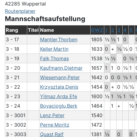
42285 Wuppertal
Routenplaner
Mannschaftsaufstellung
Rang
Titel
Name
DWZ
1
2
3
4
5
3 - 17
Mantler,Thorben
1805
½
½
1
0
3 - 18
Keller,Martin
1633
0
+
½
½
0
3 - 19
Falk,Thomas
1538
½
½
0
½
3 - 20
Kaufmann,Dietmar
1657
1
1
0
½
1
3 - 21
Wiesemann,Peter
1642
0
0
0
½
1
3 - 22
Krzysztala,Denis
1454
0
+
0
½
½
3 - 23
Yilmaz,Arda Efe
1600
½
1
½
1
½
3 - 24
Boyacioglu,Berk
1464
1
+
½
3 - 3001
Lenz,Peter
1540
3 - 3002
Perne,Moritz
1472
3 - 3003
Quast,Ralf
1381
½
0
0