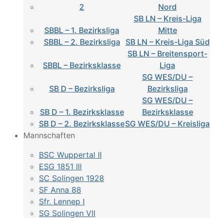
2
Nord
SB LN – Kreis-Liga
SBBL – 1. Bezirksliga
Mitte
SBBL – 2. Bezirksliga
SB LN – Kreis-Liga Süd
SB LN – Breitensport-
SBBL – Bezirksklasse
Liga
SG WES/DU –
SB D – Bezirksliga
Bezirksliga
SG WES/DU –
SB D – 1. Bezirksklasse
Bezirksklasse
SB D – 2. Bezirksklasse
SG WES/DU – Kreisliga
Mannschaften
BSC Wuppertal II
ESG 1851 III
SC Solingen 1928
SF Anna 88
Sfr. Lennep I
SG Solingen VII