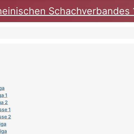
heinischen Schachverbandes 
ga
ga 1
ga 2
sse 1
sse 2
iga
liga