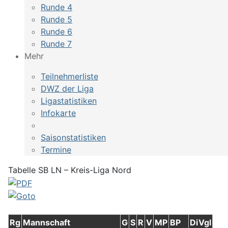
Runde 4
Runde 5
Runde 6
Runde 7
Mehr
Teilnehmerliste
DWZ der Liga
Ligastatistiken
Infokarte
Saisonstatistiken
Termine
Tabelle SB LN – Kreis-Liga Nord
Rg
Mannschaft
G
S
R
V
MP
BP
DiVgl