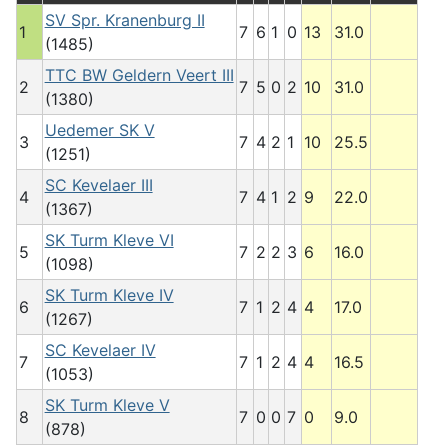
SV Spr. Kranenburg II
1
7
6
1
0
13
31.0
(1485)
TTC BW Geldern Veert III
2
7
5
0
2
10
31.0
(1380)
Uedemer SK V
3
7
4
2
1
10
25.5
(1251)
SC Kevelaer III
4
7
4
1
2
9
22.0
(1367)
SK Turm Kleve VI
5
7
2
2
3
6
16.0
(1098)
SK Turm Kleve IV
6
7
1
2
4
4
17.0
(1267)
SC Kevelaer IV
7
7
1
2
4
4
16.5
(1053)
SK Turm Kleve V
8
7
0
0
7
0
9.0
(878)